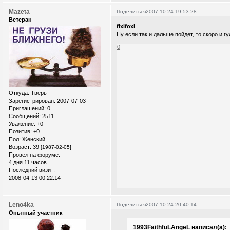
Mazeta
Поделиться
2007-10-24 19:53:28
Ветеран
fixifoxi
Ну если так и дальше пойдет, то скоро и г
0
Откуда:
Тверь
Зарегистрирован
: 2007-07-03
Приглашений:
0
Сообщений:
2511
Уважение:
+0
Позитив:
+0
Пол:
Женский
Возраст:
39
[1987-02-05]
Провел на форуме:
4 дня 11 часов
Последний визит:
2008-04-13 00:22:14
Leno4ka
Поделиться
2007-10-24 20:40:14
Опытный участник
1993FaithfuLAngeL написал(а):