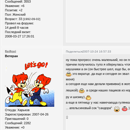
Сообщений:
3553
Уважение:
+6
Позитив:
+2
Пол:
Женский
Возраст:
33
[1992-09-02]
Провел на форуме:
14 дней 8 часов
Последний визит:
2008-03-27 17:26:01
fixifoxi
Поделиться
2007-10-24 16:57:33
Ветеран
ну пока прогресс очень маленький, но он п
причем получилось тупо я обернулась чтоб 
наушники а он (он быстрее шел, еще бы, е
это вкратце. да еще и сегодня он звал
меня)
а сегодня еще нам делали прививки) в жопу
лешкой)
а среди наших пациков из н
ру и шизику)
а еще в пятницу у нас намечаецца гулянка 
... апельсиновый сок "сандора"
)
Откуда:
Xарьков
Зарегистрирован
: 2007-04-26
0
Приглашений:
0
Сообщений:
2282
Уважение:
+0