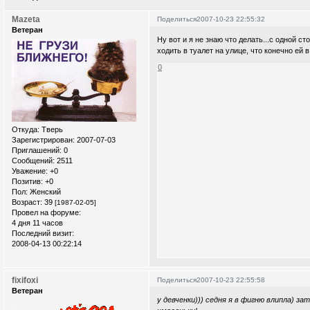
Mazeta
Поделиться
2007-10-23 22:55:32
Ветеран
Ну вот и я не знаю что делать...с одной 
ходить в туалет на улице, что конечно ей в
0
Откуда:
Тверь
Зарегистрирован
: 2007-07-03
Приглашений:
0
Сообщений:
2511
Уважение:
+0
Позитив:
+0
Пол:
Женский
Возраст:
39
[1987-02-05]
Провел на форуме:
4 дня 11 часов
Последний визит:
2008-04-13 00:22:14
fixifoxi
Поделиться
2007-10-23 22:55:58
Ветеран
у девченки))) седня я в фигню влипла) за