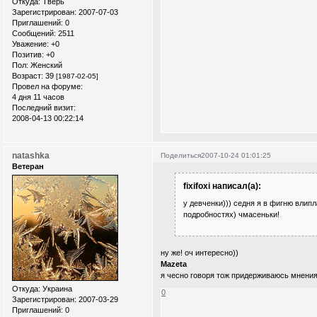
Откуда:
Тверь
Зарегистрирован
: 2007-07-03
Приглашений:
0
Сообщений:
2511
Уважение:
+0
Позитив:
+0
Пол:
Женский
Возраст:
39
[1987-02-05]
Провел на форуме:
4 дня 11 часов
Последний визит:
2008-04-13 00:22:14
natashka
Поделиться
2007-10-24 01:01:25
Ветеран
fixifoxi написал(а):
у девченки))) седня я в фигню влипл
подробностях) чмасеньки!
ну же! оч интересно))
Mazeta
я чесно говоря тож придерживаюсь мнения 
Откуда:
Украина
0
Зарегистрирован
: 2007-03-29
Приглашений:
0