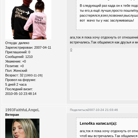
В следующий раз када он к тебе под
ты его,а ещё лучше,просто пошли!пу
расстерялся,взял,позвонил,выслуша
вот мачо ты у нас заслуживаешь!
ага,ток я пока хочу отдохнуть от отношен
встречались.Так общаемся как друзья и ме
Откуда:
далеко
Зарегистрирован
: 2007-04-11
0
Приглашений:
0
Сообщений:
1210
Уважение:
+0
Позитив:
+0
Пол:
Женский
Возраст:
32
[1993-11-26]
Провел на форуме:
5 дней 2 часа
Последний визит:
2010-05-10 23:48:14
1993FaithfuLAngeL
Поделиться
2007-10-24 21:03:46
Ветеран
Leno4ka написал(а):
ага,ток я пока хочу отдохнуть от о
чтоб мы встречались.Так общаемся к