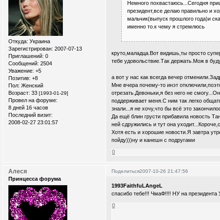
Немного похвастаюсь...Сегодня при
президент,все делаю правильно и хо
мальчик(выпуск прошлого года)и сказ
именно то.к чему я стремлюсь
Откуда:
Украина
Зарегистрирован
: 2007-07-13
круто,маладца.Вот видишь,ты просто супе
Приглашений:
0
тебе удовольствие.Так держать.Мож в б
Сообщений:
2504
Уважение:
+5
а вот у нас как всегда вечер отменили.За
Позитив:
+8
Мне вчера почему-то инэт отключили,поэт
Пол:
Женский
Возраст:
33
отрезать.Девоньки,я без него не смогу...О
[1993-01-29]
Провел на форуме:
поддерживает меня.С ним так легко общать
8 дней 16 часов
знали...я не хочу,что бы всё это закончило
Последний визит:
Да ещё блин грусти прибавила новость Тан
2008-02-27 23:01:57
ней сдружились и тут она уходит...Короче,
Хотя есть и хорошие новости.Я завтра утр
пойду)))ну и канешн с подругами
0
Алеся
Поделиться
2007-10-26 21:47:56
Принцесса форума
1993FaithfuLAngeL
спасибо тебе!!! ЧмаФ!!!! НУ на президента 
0