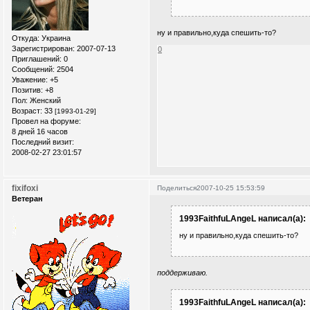
ну и правильно,куда спешить-то?
Откуда:
Украина
Зарегистрирован
: 2007-07-13
0
Приглашений:
0
Сообщений:
2504
Уважение:
+5
Позитив:
+8
Пол:
Женский
Возраст:
33
[1993-01-29]
Провел на форуме:
8 дней 16 часов
Последний визит:
2008-02-27 23:01:57
fixifoxi
Поделиться
2007-10-25 15:53:59
Ветеран
1993FaithfuLAngeL написал(а):
ну и правильно,куда спешить-то?
поддерживаю.
1993FaithfuLAngeL написал(а):