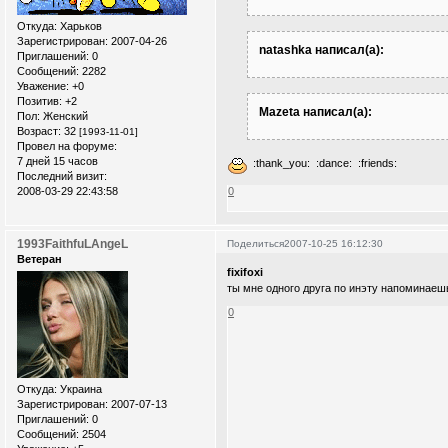
Откуда:
Xарьков
Зарегистрирован
: 2007-04-26
natashka написал(а):
Приглашений:
0
Сообщений:
2282
Уважение:
+0
Позитив:
+2
Mazeta написал(а):
Пол:
Женский
Возраст:
32
[1993-11-01]
Провел на форуме:
7 дней 15 часов
:thank_you: :dance: :friends:
Последний визит:
2008-03-29 22:43:58
0
1993FaithfuLAngeL
Поделиться
2007-10-25 16:12:30
Ветеран
fixifoxi
ты мне одного друга по инэту напоминаешь
0
Откуда:
Украина
Зарегистрирован
: 2007-07-13
Приглашений:
0
Сообщений:
2504