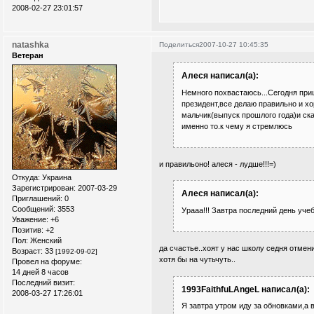
2008-02-27 23:01:57
natashka
Поделиться
2007-10-27 10:45:35
Ветеран
Алеся написал(а):
Немного похвастаюсь...Сегодня при
президент,все делаю правильно и хо
мальчик(выпуск прошлого года)и сказ
именно то.к чему я стремлюсь
и правильоно! алеся - лудше!!!=)
Откуда:
Украина
Зарегистрирован
: 2007-03-29
Алеся написал(а):
Приглашений:
0
Сообщений:
3553
Урааа!!! Завтра последний день учебы
Уважение:
+6
Позитив:
+2
Пол:
Женский
да счастье..хоят у нас школу седня отмени
Возраст:
33
[1992-09-02]
хотя бы на чутьчуть..
Провел на форуме:
14 дней 8 часов
Последний визит:
1993FaithfuLAngeL написал(а):
2008-03-27 17:26:01
Я завтра утром иду за обновками,а в