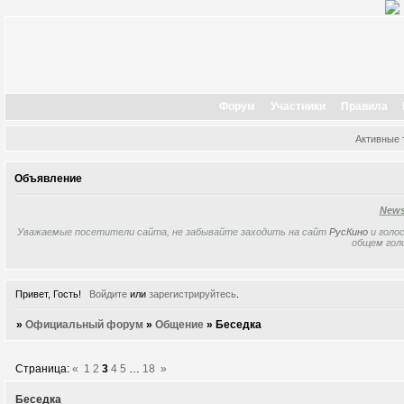
Форум
Участники
Правила
Активные
Объявление
New
Уважаемые посетители сайта, не забывайте заходить на сайт
РусКино
и голос
общем гол
Привет, Гость!
Войдите
или
зарегистрируйтесь
.
»
Официальный форум
»
Общение
»
Беседка
Страница:
«
1
2
3
4
5
…
18
»
Беседка