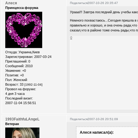
Алеся
Поделиться
2007-10-26 20:35:47
Принцесса форума
Урааа!!! Завтра последний день учебы какое
Немного похвастаюсь...Сегодня пришла в 
правильно и хорошо, и она очень рада,что
сказал,что в районе тоже очень рады,что п
0
Откуда:
Украина,Киев
Зарегистрирован
: 2007-03-24
Приглашений:
0
Сообщений:
2010
Уважение:
+0
Позитив:
+0
Пол:
Женский
Возраст:
33
[1992-11-04]
Провел на форуме:
4 дня 3 часа
Последний визит:
2007-11-04 15:56:51
1993FaithfuLAngeL
Поделиться
2007-10-26 20:51:09
Ветеран
Алеся написал(а):