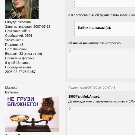
а я согласна с Аней,лучше взять маленько
Откуда:
Украина
Зарегистрирован
: 2007-07-13
fixifoxi написал(а):
Приглашений:
0
Сообщений:
2504
Уважение:
+5
ой Анька Анька!мне аж интересно....
Позитив:
+8
Пол:
Женский
0
Возраст:
33
[1993-01-29]
Провел на форуме:
8 дней 16 часов
Последний визит:
2008-02-27 23:01:57
Mazeta
Поделиться
2007-10-24 00:07:48
Ветеран
1993FaithfuLAngeL
Да некогда мне с маленьким возиться((.Хо
0