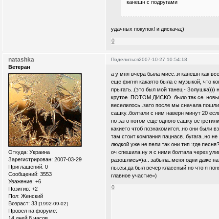
канешн с подругами
удачных покупок! и дискача;)
0
natashka
Поделиться
2007-10-27 10:54:18
Ветеран
а у мня вчера была мисс..и канешн как вс
еще фигня какаято была с музыкой, что ко
прыгать..(это был мой танец - Золушка)))
крутое..ПОТОМ ДИСКО..было так се..новый
веселилось..зато после мы сначала пошли 
сашку..болтали с ним наверн минут 20 есл
но зато потом еще одного сашку встретили
какието чтоб познакомится..но они были в
там стоит компания пацнасв..бугага..но не
людкой уже не пели так они тип :где песня?)
Откуда:
Украина
оч спешила.ну я с ними болтала через улиц
Зарегистрирован
: 2007-03-29
разошлись=)а.. забыла..меня одни даже 
Приглашений:
0
пы.сы.да был вечер классный но что я пон
Сообщений:
3553
главное участие=)
Уважение:
+6
0
Позитив:
+2
Пол:
Женский
Возраст:
33
[1992-09-02]
Провел на форуме:
14 дней 8 часов