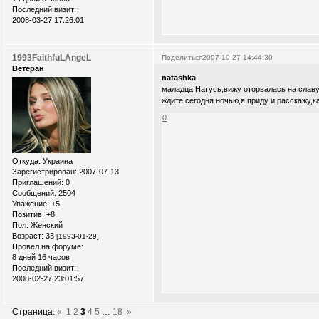
Последний визит:
2008-03-27 17:26:01
1993FaithfuLAngeL
Поделиться
2007-10-27 14:44:30
Ветеран
natashka
маладца Натусь,вижу оторвалась на славу
ждите сегодня ночью,я приду и расскажу,к
0
Откуда:
Украина
Зарегистрирован
: 2007-07-13
Приглашений:
0
Сообщений:
2504
Уважение:
+5
Позитив:
+8
Пол:
Женский
Возраст:
33
[1993-01-29]
Провел на форуме:
8 дней 16 часов
Последний визит:
2008-02-27 23:01:57
Страница:
«
1
2
3
4
5
…
18
»