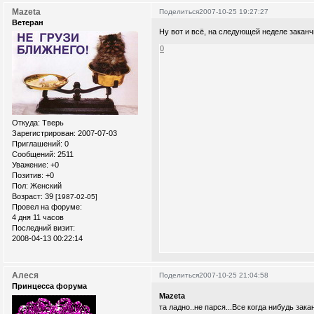
Mazeta
Поделиться
2007-10-25 19:27:27
Ветеран
Ну вот и всё, на следующей неделе заканчи
0
Откуда:
Тверь
Зарегистрирован
: 2007-07-03
Приглашений:
0
Сообщений:
2511
Уважение:
+0
Позитив:
+0
Пол:
Женский
Возраст:
39
[1987-02-05]
Провел на форуме:
4 дня 11 часов
Последний визит:
2008-04-13 00:22:14
Алеся
Поделиться
2007-10-25 21:04:58
Принцесса форума
Mazeta
та ладно..не парся...Все когда нибудь зак