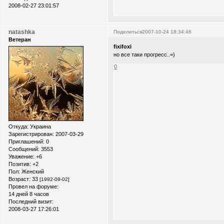
2008-02-27 23:01:57
natashka
Поделиться
2007-10-24 18:34:46
Ветеран
fixifoxi
но все таки прогресс..=)
0
Откуда:
Украина
Зарегистрирован
: 2007-03-29
Приглашений:
0
Сообщений:
3553
Уважение:
+6
Позитив:
+2
Пол:
Женский
Возраст:
33
[1992-09-02]
Провел на форуме:
14 дней 8 часов
Последний визит:
2008-03-27 17:26:01