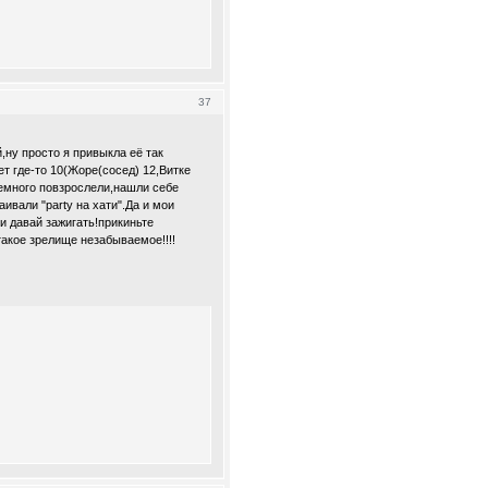
37
,ну просто я привыкла её так
т где-то 10(Жоре(сосед) 12,Витке
немного повзрослели,нашли себе
ивали "party на хати".Да и мои
и давай зажигать!прикиньте
такое зрелище незабываемое!!!!