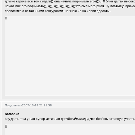
другие кароче все тож сидели)) она начала поднимать его))))0_0 блин да так высок
начал мне его поднимать))))))))))))))))))))))))))это был мега ржач..ну платьице прик
проблемка с остальными конкурсами..не знаю че на хобби сделать..
0
Поделиться
2007-10-19 21:21:58
natashka
вау,да ты там у нас супер-активная девчёнка!маладца,что берёшь активную участ
0