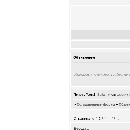
Объявление
Уважаемые посетители сайта, не 
Привет, Гость!
Войдите
или
зарегист
»
Официальный форум
»
Общен
Страница:
«
1
2
3
4
…
18
»
Беседка