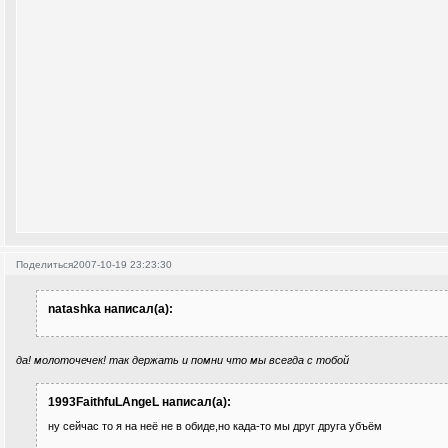
Поделиться
2007-10-19 23:23:30
natashka написал(а):
да! молоточечек! так держать и помни что мы всегда с тобой
1993FaithfuLAngeL написал(а):
ну сейчас то я на неё не в обиде,но када-то мы друг друга убъём