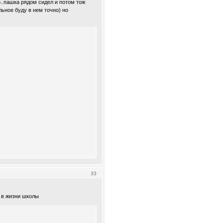
о..пашка рядом сидел и потом тож
ольное буду в нем точно) но
33
ь в жизни школы