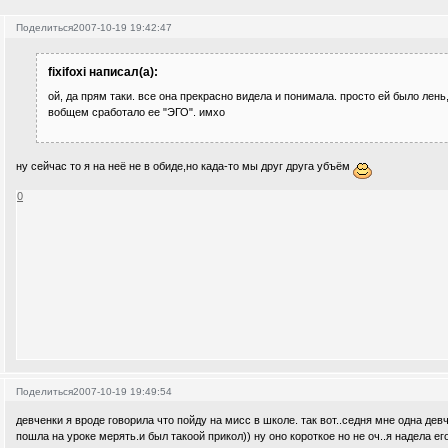
Поделиться
2007-10-19 19:42:47
fixifoxi написал(а):
ой, да прям таки. все она прекрасно видела и понимала. просто ей было лень
вобщем сработало ее "ЭГО". имхо
ну сейчас то я на неё не в обиде,но када-то мы друг друга убъём
0
Поделиться
2007-10-19 19:49:54
девченки я вроде говорила что пойду на мисс в школе. так вот..седня мне одна девч
пошла на уроке мерять.и был такоой прикол)) ну оно короткое но не оч..я надела ег