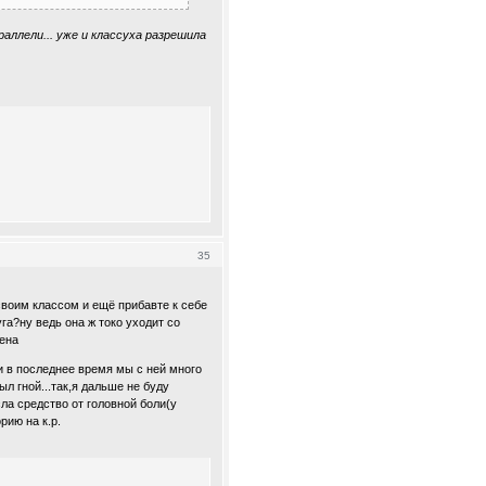
раллели... уже и классуха разрешила
35
своим классом и ещё прибавте к себе
га?ну ведь она ж токо уходит со
рена
и в последнее время мы с ней много
л гной...так,я дальше не буду
ла средство от головной боли(у
рию на к.р.