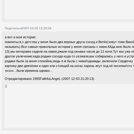
Поделиться
2007-10-20 13:26:09
а вот и моя история:
помниться,с детства у меня было два верных друга-сосед и Витёк(зовут тоже Викой
называть).Все самые прикольные истории у меня связаны с ними.КАда мне было ле
13),мы вечерами сидели на лавке,ржали под окнами часов до 12 ночи.Тут мы уже 
другое увлечение:када родаки соседа куда-то уезжали,мы собирались у него и устра
родаки были за меня спокойны,ведь я ж была с ними!однажды ,включили Сердючку 
картину:две девчёнки и один ели стоящий на ногах парень жгут под её песенки!это 
эхххх...были времена однако...
Отредактировано 1993FaithfuLAngeL (2007-12-03 21:20:13)
0