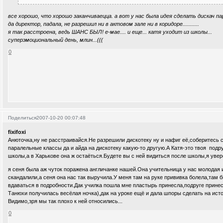
все хорошо, что хорошо заканчиваецца. а вот у нас была идея сделать дискач па
да директор, падала, не разрешил ни в актовом зале ни в коридоре...........
я так расстроена, ведь ШАНС БЫЛ! е-мае.... и еще... катя уходит из школы...
суперэмоциональный день, млин...(((
0
Поделиться
2007-10-20 00:07:48
fixifoxi
Анюточка,ну не расстраивайся.Не разрешили дискотеку ну и нафиг её,соберитесь 
паралельные классы да и айда на дискотеку какую-то другую.А Катя-это твоя подру
школы,а в Харькове она ж остаёться.Будете вы с ней видиться после школы,я уве
я сеня была аж чуток поражена англичанке нашей.Она учительница у нас молодая 
скандалили,а сеня она нас так выручила.У меня там на руке прививка болела,там бы
вдаваться в подробности.Дак училка пошла мне пластырь принесла,подруге принес
Танюхи получилась весёлая ночка),дак на уроке ещё и дала шпоры сделать на исто
Видимо,зря мы так плохо к ней относились...
0