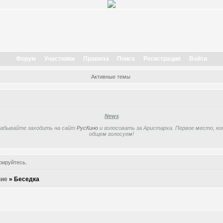
Форум
Участники
Правила
Поиск
Регистрация
Войти
Активные темы
News
забывайте заходить на сайт
РусКино
и голосовать за Аристарха. Первое место, кот
общем голосуем!
рируйтесь
.
ие
»
Беседка