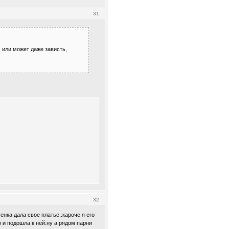
31
, или может даже зависть,
32
енка дала свое платье..кароче я его
о и подошла к ней.ну а рядом парни