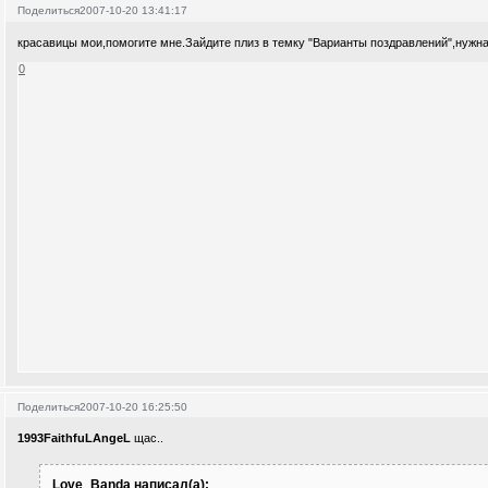
Поделиться
2007-10-20 13:41:17
красавицы мои,помогите мне.Зайдите плиз в темку "Варианты поздравлений",нуж
0
Поделиться
2007-10-20 16:25:50
1993FaithfuLAngeL
щас..
Love_Banda написал(а):