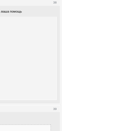
38
на ваша помощь
39