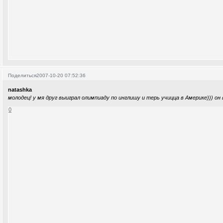
Поделиться
2007-10-20 07:52:36
natashka
молодец! у мя друг выиграл олимпиаду по инглишу и терь учицца в Америке))) он 
0