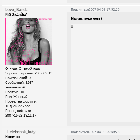
Love_Banda
Поделиться
2007-04-08 17:52:29
NiGGaДяЙкА
Мария, пока неть)
0
Откуда:
От верблюда
Зарегистрирован
: 2007-02-19
Приглашений:
0
Сообщений:
5267
Уважение:
+0
Позитив:
+0
Пол:
Женский
Провел на форуме:
11 дней 22 часа
Последний визит:
2007-11-29 19:11:17
~Lelchonok_lady~
Поделиться
2007-04-09 09:59:28
Новичок