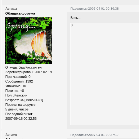
Алиса
Поделиться
2007-04-01 00:36:38
Обаяшка форума
Воть...
0
Откуда:
Бад Киссинген
Зарегистрирован
: 2007-02-19
Приглашений:
0
Сообщений:
1392
Уважение:
+0
Позитив:
+0
Пол:
Женский
Возраст:
34
[1992-01-21]
Провел на форуме:
5 дней 0 часов
Последний визит:
2007-09-18 00:32:53
Алиса
Поделиться
2007-04-01 00:37:17