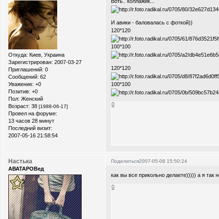
Воть.. коллажик...
И авики - баловалась с фоткой))
120*120
100*100
Откуда:
Киев, Украина
Зарегистрирован
: 2007-03-27
120*120
Приглашений:
0
Сообщений:
62
Уважение:
+0
100*100
Позитив:
+0
Пол:
Женский
0
Возраст:
38
[1988-06-17]
Провел на форуме:
13 часов 28 минут
Последний визит:
2007-05-16 21:58:54
Настька
Поделиться
2007-05-08 15:50:24
АВАТАРОВед
как вы все прикольно делаете))))) а я так 
0