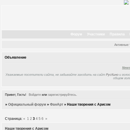
Форум
Участники
Правила
Активные
Объявление
New
Уважаемые посетители сайта, не забывайте заходить на сайт
РусКино
и голос
общем гол
Привет, Гость!
Войдите
или
зарегистрируйтесь
.
»
Официальный форум
»
ФанАрт
»
Наши творения с Арисом
Страница:
«
1
2
3
4
5
6
»
Наши творения с Арисом