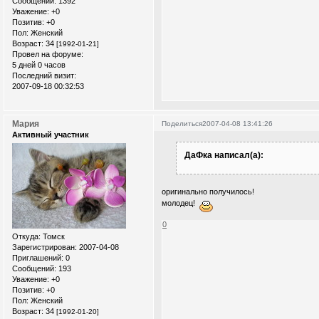
Сообщений:
1392
Уважение:
+0
Позитив:
+0
Пол:
Женский
Возраст:
34
[1992-01-21]
Провел на форуме:
5 дней 0 часов
Последний визит:
2007-09-18 00:32:53
Мария
Поделиться
2007-04-08 13:41:26
Активный участник
ДаФка написал(а):
оригинально получилось!
молодец!
0
Откуда:
Томск
Зарегистрирован
: 2007-04-08
Приглашений:
0
Сообщений:
193
Уважение:
+0
Позитив:
+0
Пол:
Женский
Возраст:
34
[1992-01-20]