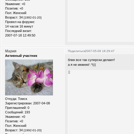
Уважение:
+0
Позитив:
+0
Пол:
Женский
Возраст:
34
[1992-01-20]
Провел на форуме:
14 часов 16 минут
Последний визит:
2007-07-18 12:49:50
Мария
Поделиться
2007-05-09 18:29:47
Активный участник
блин все так суперски делают!
а я не июмею! :*(((
0
Откуда:
Томск
Зарегистрирован
: 2007-04-08
Приглашений:
0
Сообщений:
193
Уважение:
+0
Позитив:
+0
Пол:
Женский
Возраст:
34
[1992-01-20]