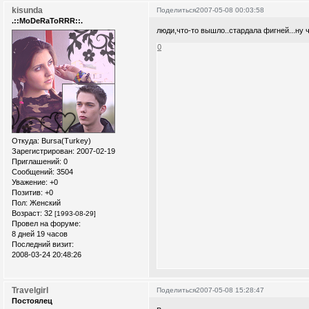
kisunda
Поделиться
2007-05-08 00:03:58
.::MoDeRaToRRR::.
люди,что-то вышло..стардала фигней...ну ч
0
Откуда:
Bursa(Turkey)
Зарегистрирован
: 2007-02-19
Приглашений:
0
Сообщений:
3504
Уважение:
+0
Позитив:
+0
Пол:
Женский
Возраст:
32
[1993-08-29]
Провел на форуме:
8 дней 19 часов
Последний визит:
2008-03-24 20:48:26
Travelgirl
Поделиться
2007-05-08 15:28:47
Постоялец