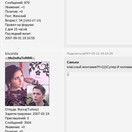
Сообщений:
879
Уважение:
+1
Позитив:
+0
Пол:
Женский
Возраст:
34
[1992-07-15]
Провел на форуме:
2 дня 15 часов
Последний визит:
2007-09-01 19:10:55
kisunda
Поделиться
2007-05-13 16:19:26
.::MoDeRaToRRR::.
Санька
классный монтажик!!!!=))))Супер.И коллаж
0
Откуда:
Bursa(Turkey)
Зарегистрирован
: 2007-02-19
Приглашений:
0
Сообщений:
3504
Уважение:
+0
Позитив:
+0