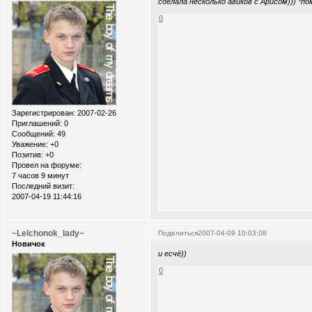
cделала несколько авиков с Арисом))) *п
0
Зарегистрирован
: 2007-02-26
Приглашений:
0
Сообщений:
49
Уважение:
+0
Позитив:
+0
Провел на форуме:
7 часов 9 минут
Последний визит:
2007-04-19 11:44:16
~Lelchonok_lady~
Поделиться
2007-04-09 10:03:08
Новичок
и есчё))
0