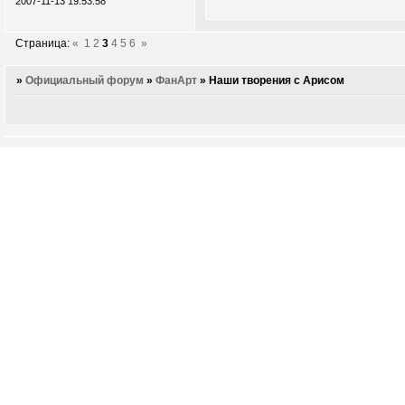
2007-11-13 19:53:58
Страница:
«
1
2
3
4
5
6
»
»
Официальный форум
»
ФанАрт
»
Наши творения с Арисом