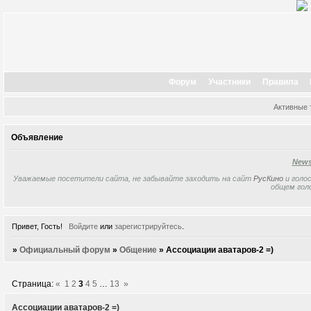
Форум
Участники
Правила
Активные
Объявление
New
Уважаемые посетители сайта, не забывайте заходить на сайт
РусКино
и голос
общем гол
Привет, Гость!
Войдите
или
зарегистрируйтесь
.
»
Официальный форум
»
Общение
»
Ассоциации аватаров-2 =)
Страница:
«
1
2
3
4
5
…
13
»
Ассоциации аватаров-2 =)