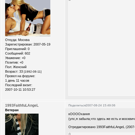
Откуда:
Москва
Зарегистрирован
: 2007-05-19
Приглашений:
0
Сообщений:
602
Уважение:
+0
Позитив:
+0
Пол:
Женский
Возраст:
33
[1992-08-11]
Провел на форуме:
1 день 11 часов
Последний визит:
2007-10-11 10:53:27
1993FaithfuLAngeL
Поделиться
2007-08-24 15:49:06
Ветеран
кООООхання
(упс,я забыла,что здесь же есть и моск
Отредактировано 1993FaithfuLAngeL (2007-
0