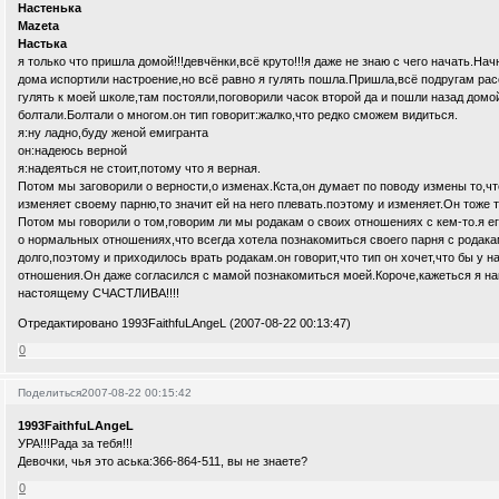
Настенька
Mazeta
Настька
я только что пришла домой!!!девчёнки,всё круто!!!я даже не знаю с чего начать.Нач
дома испортили настроение,но всё равно я гулять пошла.Пришла,всё подругам ра
гулять к моей школе,там постояли,поговорили часок второй да и пошли назад дом
болтали.Болтали о многом.он тип говорит:жалко,что редко сможем видиться.
я:ну ладно,буду женой емигранта
он:надеюсь верной
я:надеяться не стоит,потому что я верная.
Потом мы заговорили о верности,о изменах.Кста,он думает по поводу измены то,что
изменяет своему парню,то значит ей на него плевать.поэтому и изменяет.Он тоже т
Потом мы говорили о том,говорим ли мы родакам о своих отношениях с кем-то.я ег
о нормальных отношениях,что всегда хотела познакомиться своего парня с родакам
долго,поэтому и приходилось врать родакам.он говорит,что тип он хочет,что бы у 
отношения.Он даже согласился с мамой познакомиться моей.Короче,кажеться я наш
настоящему СЧАСТЛИВА!!!!
Отредактировано 1993FaithfuLAngeL (2007-08-22 00:13:47)
0
Поделиться
2007-08-22 00:15:42
1993FaithfuLAngeL
УРА!!!Рада за тебя!!!
Девочки, чья это аська:366-864-511, вы не знаете?
0