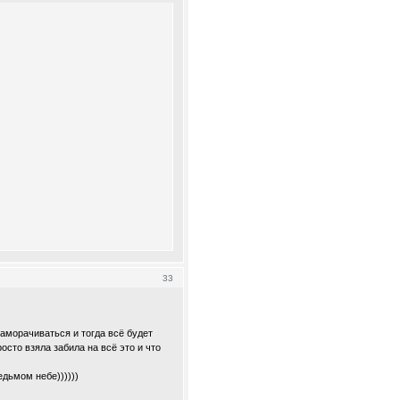
33
аморачиваться и тогда всё будет
осто взяла забила на всё это и что
едьмом небе))))))