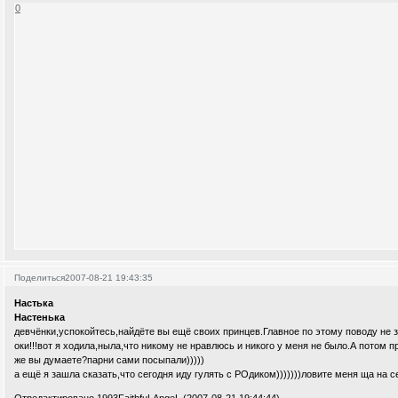
0
Поделиться
2007-08-21 19:43:35
Настька
Настенька
девчёнки,успокойтесь,найдёте вы ещё своих принцев.Главное по этому поводу не з
оки!!!вот я ходила,ныла,что никому не нравлюсь и никого у меня не было.А потом пр
же вы думаете?парни сами посыпали)))))
а ещё я зашла сказать,что сегодня иду гулять с РОдиком)))))))ловите меня ща на с