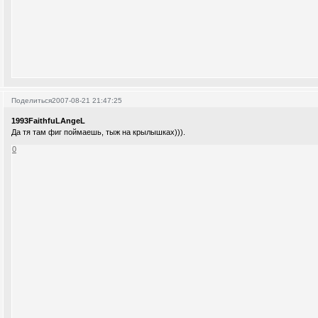
Поделиться
2007-08-21 21:47:25
1993FaithfuLAngeL
Да тя там фиг поймаешь, тыж на крылышках))).
0