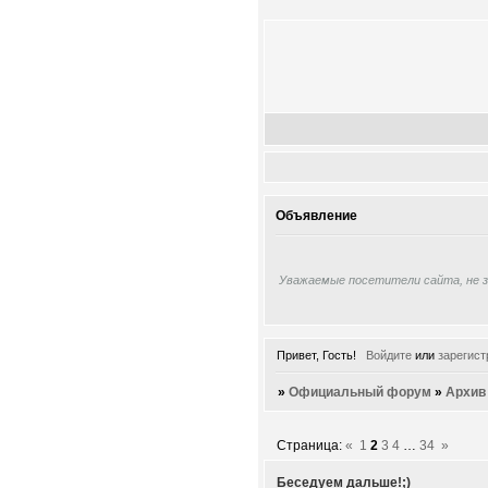
Объявление
Уважаемые посетители сайта, не 
Привет, Гость!
Войдите
или
зарегист
»
Официальный форум
»
Архив
Страница:
«
1
2
3
4
…
34
»
Беседуем дальше!;)