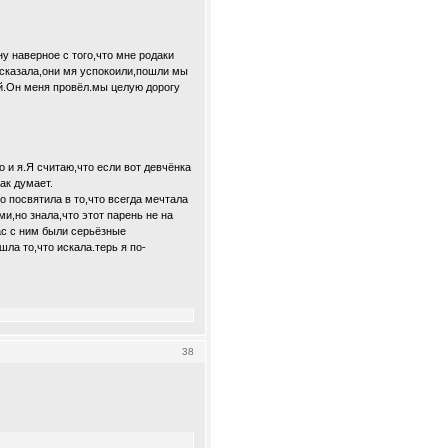
ну наверное с того,что мне родаки
ссказала,они мя успокоили,пошли мы
ой.Он меня провёл.мы целую дорогу
 и я.Я считаю,что если вот девчёнка
ак думает.
о посвятила в то,что всегда мечтала
и,но знала,что этот парень не на
нас с ним были серьёзные
ла то,что искала.терь я по-
38