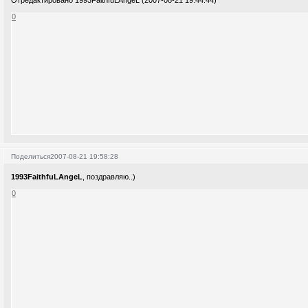
Отредактировано 1993FaithfuLAngeL (2007-08-21 19:44:44)
0
Поделиться
2007-08-21 19:58:28
1993FaithfuLAngeL
, поздравляю..)
0