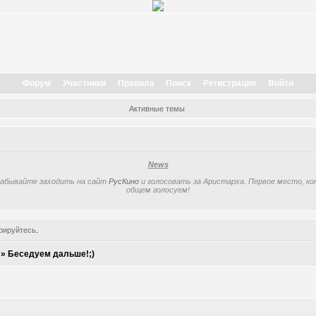
Форум
Участники
Правила
Поиск
Регистрация
Войти
Активные темы
News
забывайте заходить на сайт
РусКино
и голосовать за Аристарха. Первое место, кот
общем голосуем!
рируйтесь
.
»
Беседуем дальше!;)