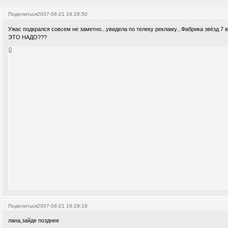
Поделиться
2007-08-21 19:28:50
Ужас подкрался совсем не заметно...увидела по телеку рекламу...Фабрика звёзд 7 
ЭТО НАДО???
0
Поделиться
2007-08-21 19:29:18
лана,зайде позднее