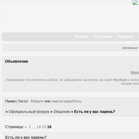
Форум
Участники
Правила
Активные
Объявление
New
Уважаемые посетители сайта, не забывайте заходить на сайт
РусКино
и голос
общем гол
Привет, Гость!
Войдите
или
зарегистрируйтесь
.
»
Официальный форум
»
Общение
»
Есть ли у вас парень?
Страница:
«
1
…
14
15
16
Есть ли у вас парень?