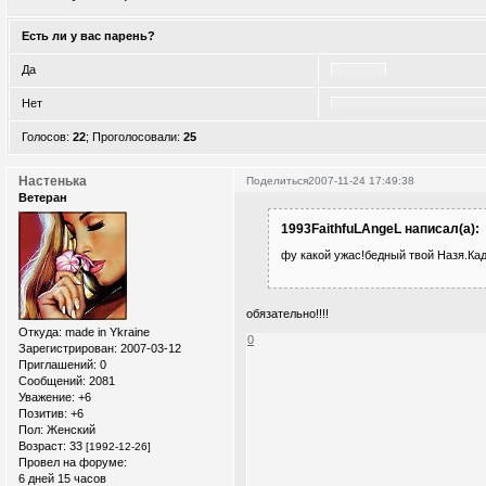
Есть ли у вас парень?
Да
Нет
Голосов:
22
;
Проголосовали:
25
Настенька
Поделиться
2007-11-24 17:49:38
Ветеран
1993FaithfuLAngeL написал(а):
фу какой ужас!бедный твой Назя.Ка
обязательно!!!!
Откуда:
made in Ykraine
0
Зарегистрирован
: 2007-03-12
Приглашений:
0
Сообщений:
2081
Уважение:
+6
Позитив:
+6
Пол:
Женский
Возраст:
33
[1992-12-26]
Провел на форуме:
6 дней 15 часов