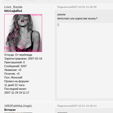
Love_Banda
Поделиться
2007-10-31 21:30:56
NiGGaДяЙкА
школа
детство или взрослая жизнь?
0
Откуда:
От верблюда
Зарегистрирован
: 2007-02-19
Приглашений:
0
Сообщений:
5267
Уважение:
+0
Позитив:
+0
Пол:
Женский
Провел на форуме:
11 дней 22 часа
Последний визит:
2007-11-29 19:11:17
1993FaithfuLAngeL
Поделиться
2007-10-31 22:28:14
Ветеран