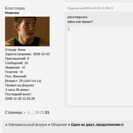
Блестяшка
Поделиться
2008-10-03 21:58:21
Новичок
раскладушка
юбка или брюки?
0
Откуда:
Анна
Зарегистрирован
: 2008-10-03
Приглашений:
0
Сообщений:
16
Уважение:
+0
Позитив:
+0
Пол:
Женский
Возраст:
29
[1997-04-14]
Провел на форуме:
3 часа 36 минут
Последний визит:
2008-11-30 21:55:28
Страница:
«
1
…
19
20
21
»
Официальный форум
»
Общение
»
Одно из двух..продолжение=)