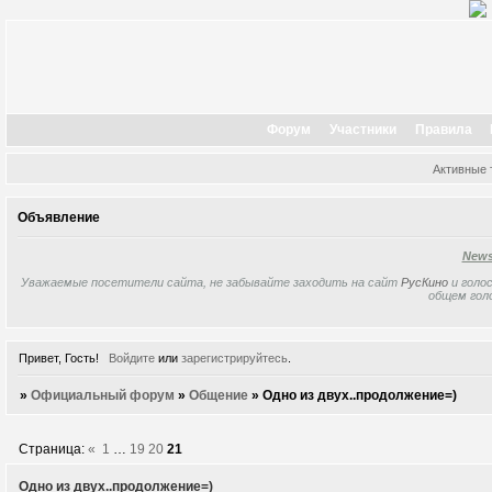
Форум
Участники
Правила
Активные
Объявление
New
Уважаемые посетители сайта, не забывайте заходить на сайт
РусКино
и голос
общем гол
Привет, Гость!
Войдите
или
зарегистрируйтесь
.
»
Официальный форум
»
Общение
»
Одно из двух..продолжение=)
Страница:
«
1
…
19
20
21
Одно из двух..продолжение=)