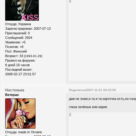
0
Откуда:
Украина
Зарегистрирован
: 2007-07-13
Приглашений:
0
Сообщений:
2504
Уважение:
+5
Позитив:
+8
Пол:
Женский
Возраст:
33
[1993-01-29]
Провел на форуме:
8 дней 16 часов
Последний визит:
2008-02-27 23:01:57
Настенька
Поделиться
2007-11-01 00:03:56
Ветеран
даж не знаю,и та и та карточка есть,но ск
глаза зелёные или карие
0
Откуда:
made in Ykraine