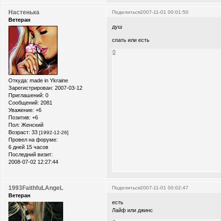
Настенька
Поделиться
2007-11-01 00:01:50
Ветеран
душ
спать или есть
0
Откуда:
made in Ykraine
Зарегистрирован
: 2007-03-12
Приглашений:
0
Сообщений:
2081
Уважение:
+6
Позитив:
+6
Пол:
Женский
Возраст:
33
[1992-12-26]
Провел на форуме:
6 дней 15 часов
Последний визит:
2008-07-02 12:27:44
1993FaithfuLAngeL
Поделиться
2007-11-01 00:02:47
Ветеран
есть
Лайф или джинс