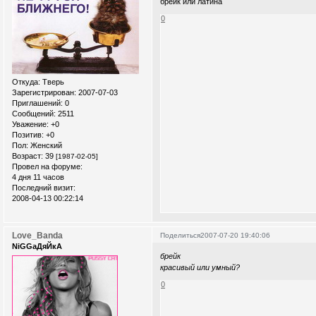
брейк или латина
0
Откуда:
Тверь
Зарегистрирован
: 2007-07-03
Приглашений:
0
Сообщений:
2511
Уважение:
+0
Позитив:
+0
Пол:
Женский
Возраст:
39
[1987-02-05]
Провел на форуме:
4 дня 11 часов
Последний визит:
2008-04-13 00:22:14
Love_Banda
Поделиться
2007-07-20 19:40:06
NiGGaДяЙкА
брейк
красивый или умный?
0