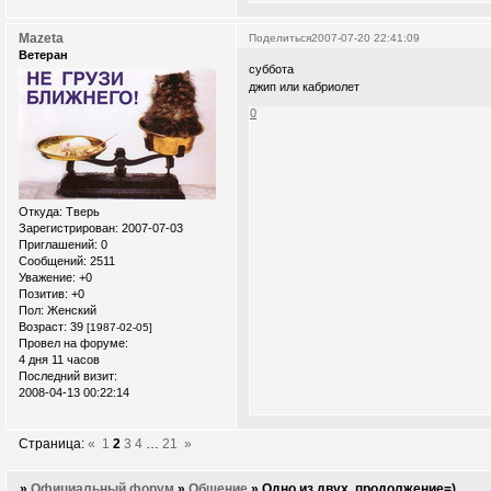
Mazeta
Поделиться
2007-07-20 22:41:09
Ветеран
суббота
джип или кабриолет
0
Откуда:
Тверь
Зарегистрирован
: 2007-07-03
Приглашений:
0
Сообщений:
2511
Уважение:
+0
Позитив:
+0
Пол:
Женский
Возраст:
39
[1987-02-05]
Провел на форуме:
4 дня 11 часов
Последний визит:
2008-04-13 00:22:14
Страница:
«
1
2
3
4
…
21
»
»
Официальный форум
»
Общение
»
Одно из двух..продолжение=)