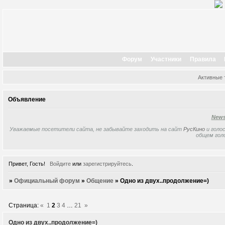
Форум
Участники
Правила
Активные
Объявление
New
Уважаемые посетители сайта, не забывайте заходить на сайт
РусКино
и голос
общем гол
Привет, Гость!
Войдите
или
зарегистрируйтесь
.
»
Официальный форум
»
Общение
»
Одно из двух..продолжение=)
Страница:
«
1
2
3
4
…
21
»
Одно из двух..продолжение=)