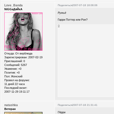
Love_Banda
Поделиться
2007-07-18 18:08:06
NiGGaДяЙкА
Ружьё
Гарри Поттер или Рон?
0
Откуда:
От верблюда
Зарегистрирован
: 2007-02-19
Приглашений:
0
Сообщений:
5267
Уважение:
+0
Позитив:
+0
Пол:
Женский
Провел на форуме:
11 дней 22 часа
Последний визит:
2007-11-29 19:11:17
natashka
Поделиться
2007-07-18 21:31:41
Ветеран
ГАрри