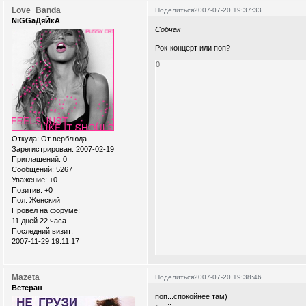
Love_Banda
Поделиться
2007-07-20 19:37:33
NiGGaДяЙкА
Собчак
Рок-концерт или поп?
0
Откуда:
От верблюда
Зарегистрирован
: 2007-02-19
Приглашений:
0
Сообщений:
5267
Уважение:
+0
Позитив:
+0
Пол:
Женский
Провел на форуме:
11 дней 22 часа
Последний визит:
2007-11-29 19:11:17
Mazeta
Поделиться
2007-07-20 19:38:46
Ветеран
поп...спокойнее там)