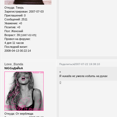
Откуда:
Тверь
Зарегистрирован
: 2007-07-03
Приглашений:
0
Сообщений:
2511
Уважение:
+0
Позитив:
+0
Пол:
Женский
Возраст:
39
[1987-02-05]
Провел на форуме:
4 дня 11 часов
Последний визит:
2008-04-13 00:22:14
Love_Banda
Поделиться
2007-07-22 19:38:10
NiGGaДяЙкА
+
Я никада не умела ходить на руках
0
Откуда:
От верблюда