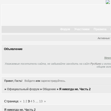
Форум
Участники
Правила
Активные
Объявление
New
Уважаемые посетители сайта, не забывайте заходить на сайт
РусКино
и голос
общем гол
Привет, Гость!
Войдите
или
зарегистрируйтесь
.
»
Официальный форум
»
Общение
»
Я никогда не. Часть 2
Страница:
«
1
2
3
4
5
…
13
»
Я никогда не. Часть 2