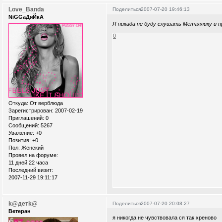
Love_Banda
Поделиться
2007-07-20 19:46:13
NiGGaДяЙкА
Я никада не буду слушать Металлику и п
0
Откуда:
От верблюда
Зарегистрирован
: 2007-02-19
Приглашений:
0
Сообщений:
5267
Уважение:
+0
Позитив:
+0
Пол:
Женский
Провел на форуме:
11 дней 22 часа
Последний визит:
2007-11-29 19:11:17
k@детk@
Поделиться
2007-07-20 20:08:27
Ветеран
я никогда не чувствовала ся так хреново