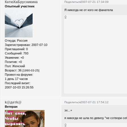
КатюХаБрусникина
Поделиться
2007-07-21 17:34:09
Опытный участник
Я никогда не от кого не фанатела
0
Откуда:
Россия
Зарегистрирован
: 2007-07-10
Приглашений:
0
Сообщений:
793
Уважение:
+0
Позитив:
+0
Пол:
Женский
Возраст:
36
[1990-03-25]
Провел на форуме:
1 день 17 часов
Последний визит:
2007-10-03 15:26:55
k@детk@
Поделиться
2007-07-21 17:54:12
Ветеран
эх...+
я никогда не шла по девизу "не сотвори се
0