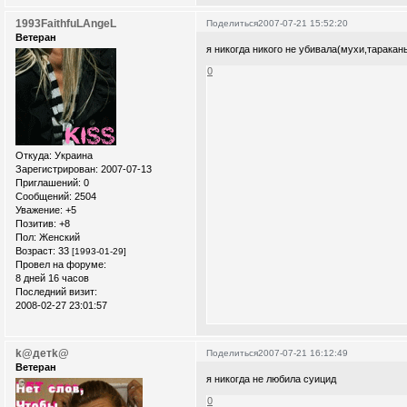
1993FaithfuLAngeL
Поделиться
2007-07-21 15:52:20
Ветеран
я никогда никого не убивала(мухи,тараканы
0
Откуда:
Украина
Зарегистрирован
: 2007-07-13
Приглашений:
0
Сообщений:
2504
Уважение:
+5
Позитив:
+8
Пол:
Женский
Возраст:
33
[1993-01-29]
Провел на форуме:
8 дней 16 часов
Последний визит:
2008-02-27 23:01:57
k@детk@
Поделиться
2007-07-21 16:12:49
Ветеран
я никогда не любила суицид
0