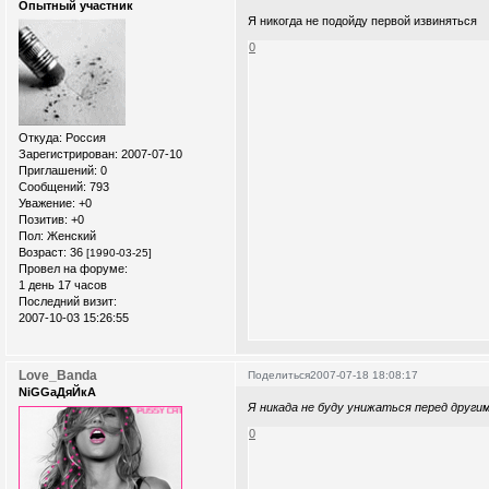
Опытный участник
Я никогда не подойду первой извиняться
0
Откуда:
Россия
Зарегистрирован
: 2007-07-10
Приглашений:
0
Сообщений:
793
Уважение:
+0
Позитив:
+0
Пол:
Женский
Возраст:
36
[1990-03-25]
Провел на форуме:
1 день 17 часов
Последний визит:
2007-10-03 15:26:55
Love_Banda
Поделиться
2007-07-18 18:08:17
NiGGaДяЙкА
Я никада не буду унижаться перед други
0