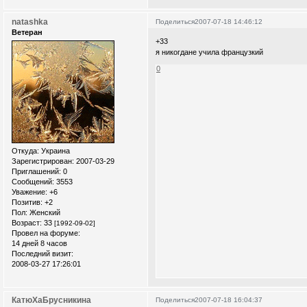
natashka
Поделиться
2007-07-18 14:46:12
Ветеран
+33
я никогдане учила французкий
0
Откуда:
Украина
Зарегистрирован
: 2007-03-29
Приглашений:
0
Сообщений:
3553
Уважение:
+6
Позитив:
+2
Пол:
Женский
Возраст:
33
[1992-09-02]
Провел на форуме:
14 дней 8 часов
Последний визит:
2008-03-27 17:26:01
КатюХаБрусникина
Поделиться
2007-07-18 16:04:37