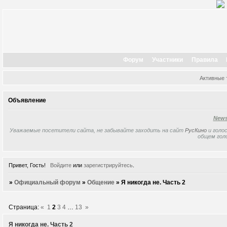
Форум
Участники
Правила
Активные
Объявление
New
Уважаемые посетители сайта, не забывайте заходить на сайт
РусКино
и голос
общем гол
Привет, Гость!
Войдите
или
зарегистрируйтесь
.
»
Официальный форум
»
Общение
»
Я никогда не. Часть 2
Страница:
«
1
2
3
4
…
13
»
Я никогда не. Часть 2