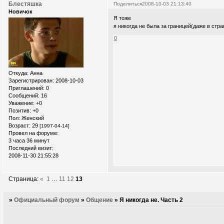
Блестяшка
Поделиться
2008-10-03 21:13:40
Новичок
Я тоже
я никогда не была за границей(даже в ст
0
Откуда:
Анна
Зарегистрирован
: 2008-10-03
Приглашений:
0
Сообщений:
16
Уважение:
+0
Позитив:
+0
Пол:
Женский
Возраст:
29
[1997-04-14]
Провел на форуме:
3 часа 36 минут
Последний визит:
2008-11-30 21:55:28
Страница:
«
1
…
11
12
13
»
Официальный форум
»
Общение
»
Я никогда не. Часть 2