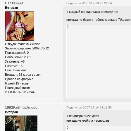
Настенька
Поделиться
2007-12-13 23:24:36
Ветеран
+ каждый понедельник приходится
никогда не было в табеле меньше 7баллов(
0
Откуда:
made in Ykraine
Зарегистрирован
: 2007-03-12
Приглашений:
0
Сообщений:
2081
Уважение:
+6
Позитив:
+6
Пол:
Женский
Возраст:
33
[1992-12-26]
Провел на форуме:
6 дней 15 часов
Последний визит:
2008-07-02 12:27:44
1993FaithfuLAngeL
Поделиться
2007-12-14 23:11:56
Ветеран
+ по физре было дело
никада не любила чернослив
0