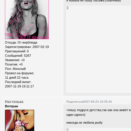
я никада не пишу письма (обычные)
0
Откуда:
От верблюда
Зарегистрирован
: 2007-02-19
Приглашений:
0
Сообщений:
5267
Уважение:
+0
Позитив:
+0
Пол:
Женский
Провел на форуме:
11 дней 22 часа
Последний визит:
2007-11-29 19:11:17
Настенька
Поделиться
2007-09-23 16:35:44
Ветеран
+пишу подруге детства,так как она живёт 
один одного)
никогда не любила рыбу
0