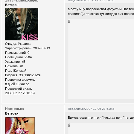
1993FaithfuLAngeL
Поделиться
2007-12-05 16:38:38
Ветеран
а вот у мну вопросик:вот допустим Настень
правила?)а то скоко тут сижу,до сих пор п
0
Откуда:
Украина
Зарегистрирован
: 2007-07-13
Приглашений:
0
Сообщений:
2504
Уважение:
+5
Позитив:
+8
Пол:
Женский
Возраст:
33
[1993-01-29]
Провел на форуме:
8 дней 16 часов
Последний визит:
2008-02-27 23:01:57
Настенька
Поделиться
2007-12-06 23:51:46
Ветеран
Викуль,если что что я "никогда не...." ты
0