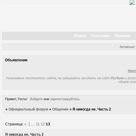
Форум
Участники
Правила
Активные
Объявление
New
Уважаемые посетители сайта, не забывайте заходить на сайт
РусКино
и голос
общем гол
Привет, Гость!
Войдите
или
зарегистрируйтесь
.
»
Официальный форум
»
Общение
»
Я никогда не. Часть 2
Страница:
«
1
…
11
12
13
Я никогда не. Часть 2