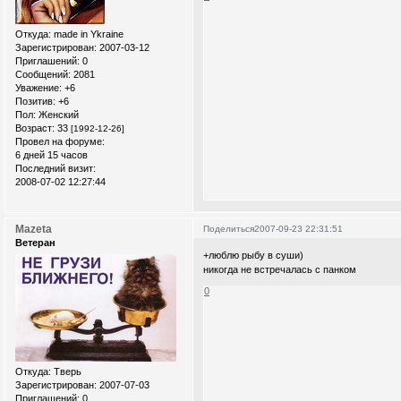
Откуда:
made in Ykraine
Зарегистрирован
: 2007-03-12
Приглашений:
0
Сообщений:
2081
Уважение:
+6
Позитив:
+6
Пол:
Женский
Возраст:
33
[1992-12-26]
Провел на форуме:
6 дней 15 часов
Последний визит:
2008-07-02 12:27:44
Mazeta
Поделиться
2007-09-23 22:31:51
Ветеран
+люблю рыбу в суши)
никогда не встречалась с панком
0
Откуда:
Тверь
Зарегистрирован
: 2007-07-03
Приглашений:
0