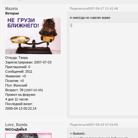
Mazeta
Поделиться
2007-09-17 21:41:48
Ветеран
я никогда не хамлю маме
0
Откуда:
Тверь
Зарегистрирован
: 2007-07-03
Приглашений:
0
Сообщений:
2511
Уважение:
+0
Позитив:
+0
Пол:
Женский
Возраст:
39
[1987-02-05]
Провел на форуме:
4 дня 11 часов
Последний визит:
2008-04-13 00:22:14
Love_Banda
Поделиться
2007-09-23 07:03:00
NiGGaДяЙкА
+ бывало..