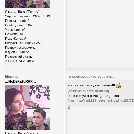
Откуда:
Bursa(Turkey)
Зарегистрирован
: 2007-02-19
Приглашений:
0
Сообщений:
3504
Уважение:
+0
Позитив:
+0
Пол:
Женский
Возраст:
32
[1993-08-29]
Провел на форуме:
8 дней 19 часов
Последний визит:
2008-03-24 20:48:26
kisunda
Поделиться
2007-03-10 18:56:33
.::MoDeRaToRRR::.
а это я..гы..типа дюймовочка!!!
[реклама вместо картинки]
если не будет помещаться,то вот...
[img=http://img291.imageshack.us/img291/593
0
Откуда:
Bursa(Turkey)