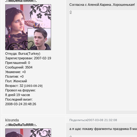
.::MoDeRaToRRR::.
Согласна с Аленой.Карина..Хорошенькая!
0
Откуда:
Bursa(Turkey)
Зарегистрирован
: 2007-02-19
Приглашений:
0
Сообщений:
3504
Уважение:
+0
Позитив:
+0
Пол:
Женский
Возраст:
32
[1993-08-29]
Провел на форуме:
8 дней 19 часов
Последний визит:
2008-03-24 20:48:26
kisunda
Поделиться
2007-03-08 21:32:08
.::MoDeRaToRRR::.
а я щас покажу фрагменты праздника 8 ма