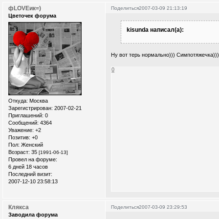
фLOVEик=)
Поделиться
2007-03-09 21:13:19
Цветочек форума
kisunda написал(а):
Ну вот терь нормально))) Симпотяжечка))
0
Откуда:
Москва
Зарегистрирован
: 2007-02-21
Приглашений:
0
Сообщений:
4364
Уважение:
+2
Позитив:
+0
Пол:
Женский
Возраст:
35
[1991-06-13]
Провел на форуме:
6 дней 18 часов
Последний визит:
2007-12-10 23:58:13
Клякса
Поделиться
2007-03-09 23:29:53
Заводила форума