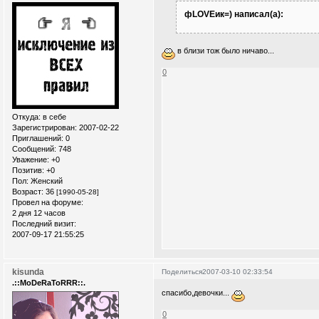
фLOVEик=) написал(а):
в близи тож было ничаво...
0
Откуда:
в себе
Зарегистрирован
: 2007-02-22
Приглашений:
0
Сообщений:
748
Уважение:
+0
Позитив:
+0
Пол:
Женский
Возраст:
36
[1990-05-28]
Провел на форуме:
2 дня 12 часов
Последний визит:
2007-09-17 21:55:25
kisunda
Поделиться
2007-03-10 02:33:54
.::MoDeRaToRRR::.
спасибо,девочки...
0