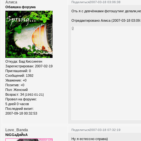
Алиса
Поделиться
2007-03-18 03:06:38
Обаяшка форума
Оть я с девчёнками фотошутинг делали,н
Отредактировано Алиса (2007-03-18 03:09:
0
Откуда:
Бад Киссинген
Зарегистрирован
: 2007-02-19
Приглашений:
0
Сообщений:
1392
Уважение:
+0
Позитив:
+0
Пол:
Женский
Возраст:
34
[1992-01-21]
Провел на форуме:
5 дней 0 часов
Последний визит:
2007-09-18 00:32:53
Love_Banda
Поделиться
2007-03-18 07:32:19
NiGGaДяЙкА
Ну я естессно справа)