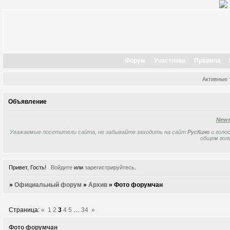
Форум
Участники
Правила
Активные
Объявление
New
Уважаемые посетители сайта, не забывайте заходить на сайт
РусКино
и голос
общем гол
Привет, Гость!
Войдите
или
зарегистрируйтесь
.
»
Официальный форум
»
Архив
»
Фото форумчан
Страница:
«
1
2
3
4
5
…
34
»
Фото форумчан