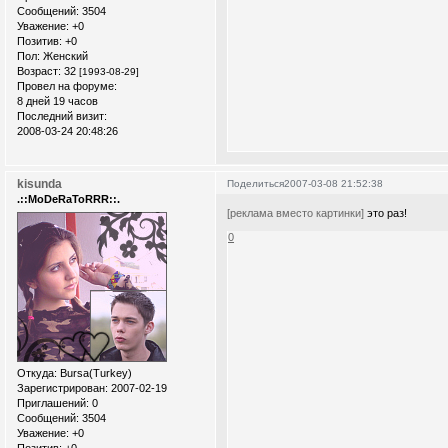
Сообщений:
3504
Уважение:
+0
Позитив:
+0
Пол:
Женский
Возраст:
32
[1993-08-29]
Провел на форуме:
8 дней 19 часов
Последний визит:
2008-03-24 20:48:26
kisunda
Поделиться
2007-03-08 21:52:38
.::MoDeRaToRRR::.
[реклама вместо картинки]
это раз!
0
Откуда:
Bursa(Turkey)
Зарегистрирован
: 2007-02-19
Приглашений:
0
Сообщений:
3504
Уважение:
+0
Позитив:
+0