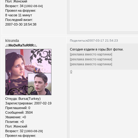
Пол:
Женский
Возраст:
34
[1992-08-04]
Провел на форуме:
8 часов 11 минут
Последний визит:
2007-03-30 18:54:38
kisunda
Поделиться
2007-03-17 21:54:23
.::MoDeRaToRRR::.
Сегодня ездили в горы.Вот фотки.
[реклама вместо картинки]
[реклама вместо картинки]
[реклама вместо картинки]
0
Откуда:
Bursa(Turkey)
Зарегистрирован
: 2007-02-19
Приглашений:
0
Сообщений:
3504
Уважение:
+0
Позитив:
+0
Пол:
Женский
Возраст:
32
[1993-08-29]
Провел на форуме: