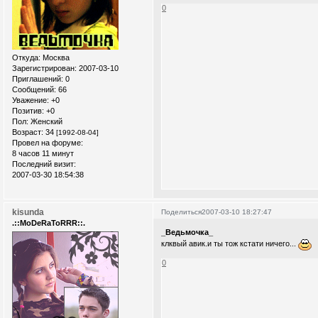
0
Откуда:
Москва
Зарегистрирован
: 2007-03-10
Приглашений:
0
Сообщений:
66
Уважение:
+0
Позитив:
+0
Пол:
Женский
Возраст:
34
[1992-08-04]
Провел на форуме:
8 часов 11 минут
Последний визит:
2007-03-30 18:54:38
kisunda
Поделиться
2007-03-10 18:27:47
.::MoDeRaToRRR::.
_Ведьмочка_
клквый авик.и ты тож кстати ничего...
0