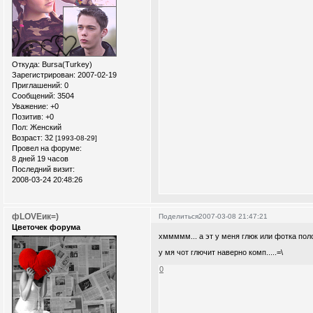
Откуда:
Bursa(Turkey)
Зарегистрирован
: 2007-02-19
Приглашений:
0
Сообщений:
3504
Уважение:
+0
Позитив:
+0
Пол:
Женский
Возраст:
32
[1993-08-29]
Провел на форуме:
8 дней 19 часов
Последний визит:
2008-03-24 20:48:26
фLOVEик=)
Поделиться
2007-03-08 21:47:21
Цветочек форума
хммммм... а эт у меня глюк или фотка по
у мя чот глючит наверно комп.....=\
0