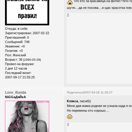
что ето за красавица на фотке??ето ты.
шутю....да не похожа....и щас красотка пов
0
Откуда:
в себе
Зарегистрирован
: 2007-02-22
Приглашений:
0
Сообщений:
748
Уважение:
+0
Позитив:
+0
Пол:
Женский
Возраст:
36
[1990-05-28]
Провел на форуме:
2 дня 12 часов
Последний визит:
2007-09-17 21:55:25
Love_Banda
Поделиться
2007-03-18 11:26:27
NiGGaДяЙкА
Клякса
, пасиб))
Меня даж мама родная не узнала када я по
Но перемены ето хорошо....
0