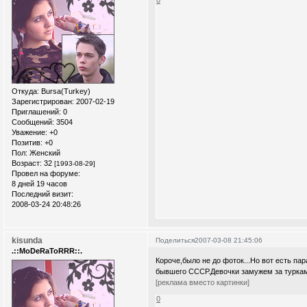
0
Откуда:
Bursa(Turkey)
Зарегистрирован
: 2007-02-19
Приглашений:
0
Сообщений:
3504
Уважение:
+0
Позитив:
+0
Пол:
Женский
Возраст:
32
[1993-08-29]
Провел на форуме:
8 дней 19 часов
Последний визит:
2008-03-24 20:48:26
kisunda
Поделиться
2007-03-08 21:45:06
.::MoDeRaToRRR::.
Короче,было не до фоток...Но вот есть па
бывшего СССР.Девочки замужем за турками
[реклама вместо картинки]
0