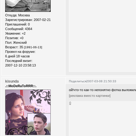
Откуда:
Москва
Зарегистрирован
: 2007-02-21
Приглашений:
0
Сообщений:
4364
Уважение:
+2
Позитив:
+0
Пол:
Женский
Возраст:
35
[1991-06-13]
Провел на форуме:
6 дней 18 часов
Последний визит:
2007-12-10 23:58:13
kisunda
Поделиться
2007-03-08 21:50:33
.::MoDeRaToRRR::.
ой!что-то как-то непонятно фотка выложил
[реклама вместо картинки]
0