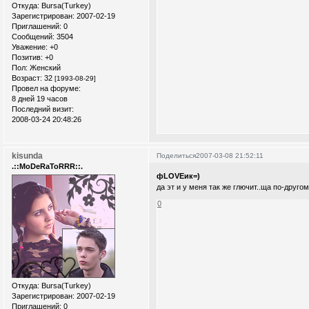
Откуда:
Bursa(Turkey)
Зарегистрирован
: 2007-02-19
Приглашений:
0
Сообщений:
3504
Уважение:
+0
Позитив:
+0
Пол:
Женский
Возраст:
32
[1993-08-29]
Провел на форуме:
8 дней 19 часов
Последний визит:
2008-03-24 20:48:26
kisunda
Поделиться
2007-03-08 21:52:11
.::MoDeRaToRRR::.
фLOVEик=)
да эт и у меня так же глючит..ща по-друго
0
Откуда:
Bursa(Turkey)
Зарегистрирован
: 2007-02-19
Приглашений:
0