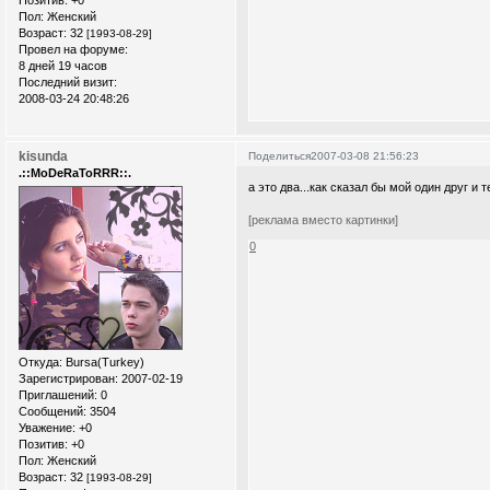
Пол:
Женский
Возраст:
32
[1993-08-29]
Провел на форуме:
8 дней 19 часов
Последний визит:
2008-03-24 20:48:26
kisunda
Поделиться
2007-03-08 21:56:23
.::MoDeRaToRRR::.
а это два...как сказал бы мой один друг и 
[реклама вместо картинки]
0
Откуда:
Bursa(Turkey)
Зарегистрирован
: 2007-02-19
Приглашений:
0
Сообщений:
3504
Уважение:
+0
Позитив:
+0
Пол:
Женский
Возраст:
32
[1993-08-29]