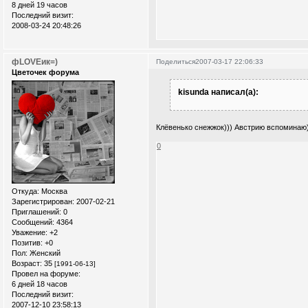
8 дней 19 часов
Последний визит:
2008-03-24 20:48:26
фLOVEик=)
Поделиться
2007-03-17 22:06:33
Цветочек форума
kisunda написал(а):
Клёвенько снежжок))) Австрию вспоминаю)
0
Откуда:
Москва
Зарегистрирован
: 2007-02-21
Приглашений:
0
Сообщений:
4364
Уважение:
+2
Позитив:
+0
Пол:
Женский
Возраст:
35
[1991-06-13]
Провел на форуме:
6 дней 18 часов
Последний визит:
2007-12-10 23:58:13