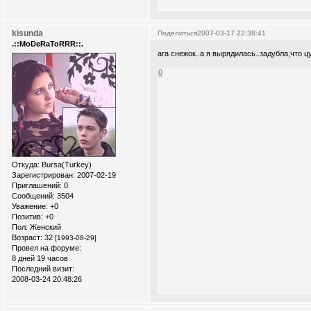
kisunda
Поделиться
2007-03-17 22:38:41
.::MoDeRaToRRR::.
ага снежок..а я вырядилась..задубла,что цу
0
Откуда:
Bursa(Turkey)
Зарегистрирован
: 2007-02-19
Приглашений:
0
Сообщений:
3504
Уважение:
+0
Позитив:
+0
Пол:
Женский
Возраст:
32
[1993-08-29]
Провел на форуме:
8 дней 19 часов
Последний визит:
2008-03-24 20:48:26