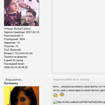
Откуда:
Bursa(Turkey)
Зарегистрирован
: 2007-02-19
Приглашений:
0
Сообщений:
3504
Уважение:
+0
Позитив:
+0
Пол:
Женский
Возраст:
32
[1993-08-29]
Провел на форуме:
8 дней 19 часов
Последний визит:
2008-03-24 20:48:26
_Ведьмочка_
Поделиться
2007-03-10 18:26:32
Постоялец
воть... решила выложить свою фотку, но т
(кста, ещё у меня авка из моих фоток сде