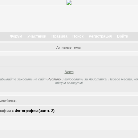
Форум
Участники
Правила
Поиск
Регистрация
Войти
Активные темы
News
забывайте заходить на сайт
РусКино
и голосовать за Аристарха. Первое место, кот
общем голосуем!
рируйтесь
.
рафии
»
Фотографии (часть 2)