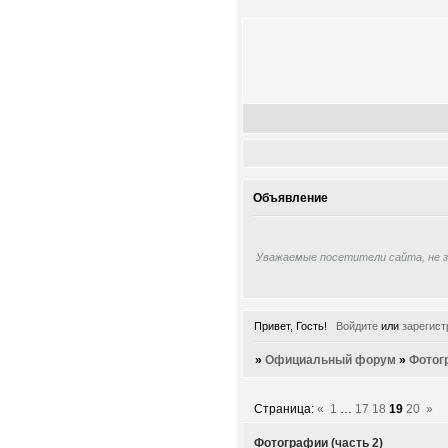
Объявление
Уважаемые посетители сайта, не 
Привет, Гость!
Войдите
или
зарегист
»
Официальный форум
»
Фотог
Страница:
«
1
…
17
18
19
20
»
Фотографии (часть 2)