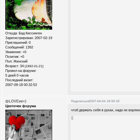
Откуда:
Бад Киссинген
Зарегистрирован
: 2007-02-19
Приглашений:
0
Сообщений:
1392
Уважение:
+0
Позитив:
+0
Пол:
Женский
Возраст:
34
[1992-01-21]
Провел на форуме:
5 дней 0 часов
Последний визит:
2007-09-18 00:32:53
фLOVEик=)
Поделиться
2007-04-04 16:50:32
Цветочек форума
чтоб держать себя в руках, надо не ворлн
0