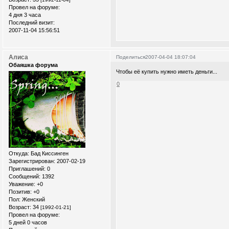
Провел на форуме:
4 дня 3 часа
Последний визит:
2007-11-04 15:56:51
Алиса
Поделиться
2007-04-04 18:07:04
Обаяшка форума
Чтобы её купить нужно иметь деньги...
0
Откуда:
Бад Киссинген
Зарегистрирован
: 2007-02-19
Приглашений:
0
Сообщений:
1392
Уважение:
+0
Позитив:
+0
Пол:
Женский
Возраст:
34
[1992-01-21]
Провел на форуме:
5 дней 0 часов