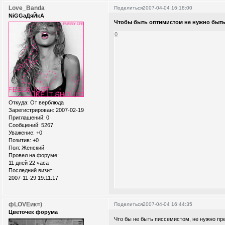
Love_Banda
Поделиться
2007-04-04 16:18:00
NiGGaДяЙкА
Чтобы быть оптимистом не нужно быт
0
Откуда:
От верблюда
Зарегистрирован
: 2007-02-19
Приглашений:
0
Сообщений:
5267
Уважение:
+0
Позитив:
+0
Пол:
Женский
Провел на форуме:
11 дней 22 часа
Последний визит:
2007-11-29 19:11:17
фLOVEик=)
Поделиться
2007-04-04 16:44:35
Цветочек форума
Что бы не быть писсемистом, не нужно пре