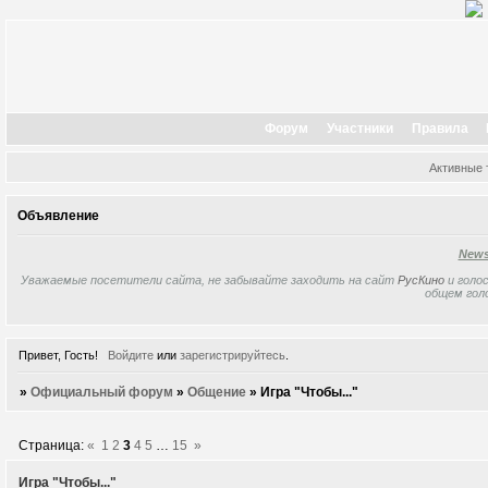
Форум
Участники
Правила
Активные
Объявление
New
Уважаемые посетители сайта, не забывайте заходить на сайт
РусКино
и голос
общем гол
Привет, Гость!
Войдите
или
зарегистрируйтесь
.
»
Официальный форум
»
Общение
»
Игра "Чтобы..."
Страница:
«
1
2
3
4
5
…
15
»
Игра "Чтобы..."