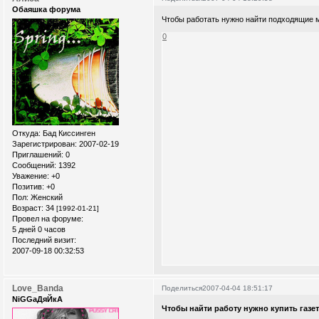
Обаяшка форума
Чтобы работать нужно найти подходящие м
0
Откуда:
Бад Киссинген
Зарегистрирован
: 2007-02-19
Приглашений:
0
Сообщений:
1392
Уважение:
+0
Позитив:
+0
Пол:
Женский
Возраст:
34
[1992-01-21]
Провел на форуме:
5 дней 0 часов
Последний визит:
2007-09-18 00:32:53
Love_Banda
Поделиться
2007-04-04 18:51:17
NiGGaДяЙкА
Чтобы найти работу нужно купить га