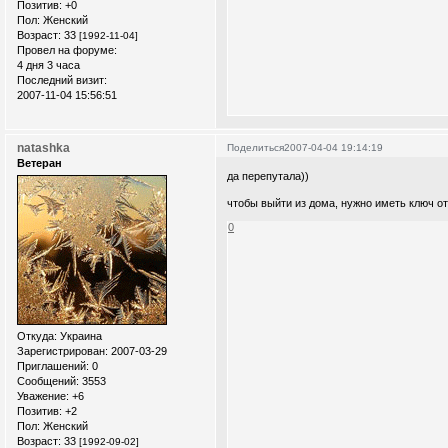
Позитив:
+0
Пол:
Женский
Возраст:
33
[1992-11-04]
Провел на форуме:
4 дня 3 часа
Последний визит:
2007-11-04 15:56:51
natashka
Поделиться
2007-04-04 19:14:19
Ветеран
да перепутала))
чтобы выйти из дома, нужно иметь ключ о
0
Откуда:
Украина
Зарегистрирован
: 2007-03-29
Приглашений:
0
Сообщений:
3553
Уважение:
+6
Позитив:
+2
Пол:
Женский
Возраст:
33
[1992-09-02]