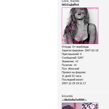
Love_Banda
NiGGaДяЙкА
Откуда:
От верблюда
Зарегистрирован
: 2007-02-19
Приглашений:
0
Сообщений:
5267
Уважение:
+0
Позитив:
+0
Пол:
Женский
Провел на форуме:
11 дней 22 часа
Последний визит:
2007-11-29 19:11:17
kisunda
.::MoDeRaToRRR::.