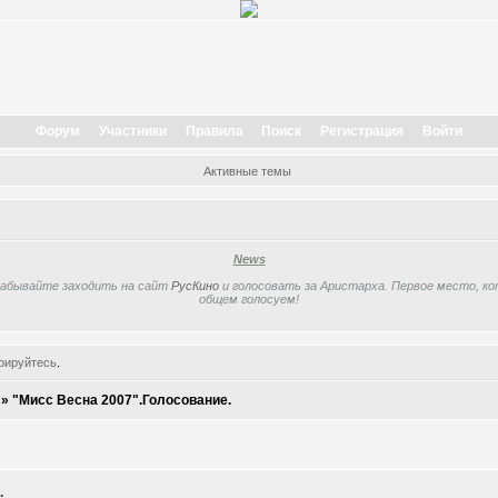
Форум
Участники
Правила
Поиск
Регистрация
Войти
Активные темы
News
забывайте заходить на сайт
РусКино
и голосовать за Аристарха. Первое место, кот
общем голосуем!
рируйтесь
.
»
"Мисс Весна 2007".Голосование.
.