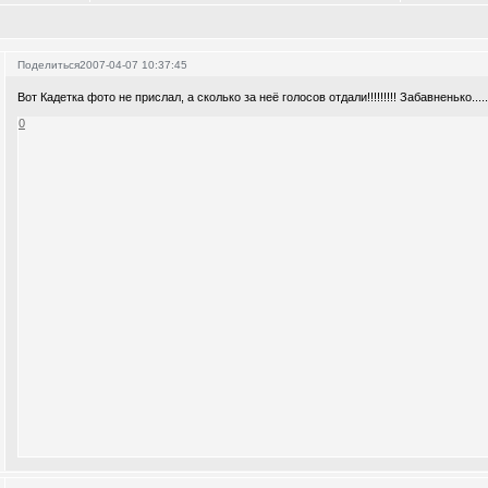
Поделиться
2007-04-07 10:37:45
Вот Кадетка фото не прислал, а сколько за неё голосов отдали!!!!!!!!! Забавненько.....
0