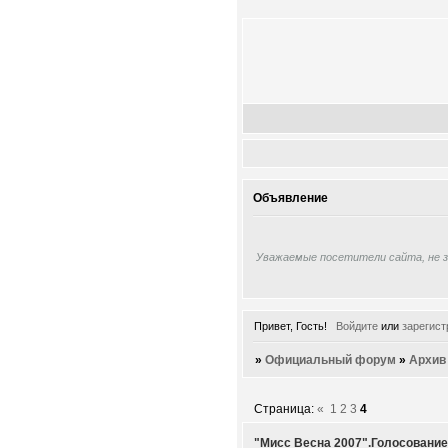
Объявление
Уважаемые посетители сайта, не 
Привет, Гость!
Войдите
или
зарегист
»
Официальный форум
»
Архив
Страница:
«
1
2
3
4
"Мисс Весна 2007".Голосование