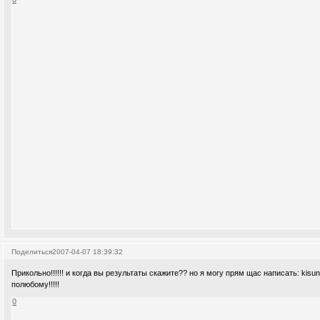
Поделиться
2007-04-07 18:39:32
Прикольно!!!!!! и когда вы результаты скажите?? но я могу прям щас написать: kisund
полюбому!!!!!
0