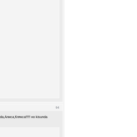
94
a,Алиса,Клякса!!!!! но kisunda