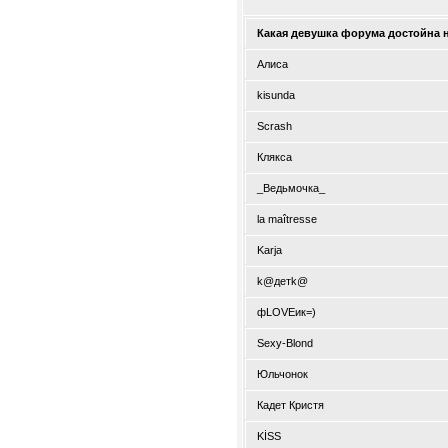
Какая девушка форума достойна н
Алиса
kisunda
Scrash
Клякса
_Ведьмочка_
la maîtresse
Karja
k@детk@
фLOVEик=)
Sexy-Blond
Юльчонок
Кадет Кристя
KİSS