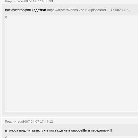
Поделиться
2007-04-07 16:38:33
Вот фотография
кадетки!
https://aristarhvenes.2bb.ru/uploads/ari … C00823.JPG
0
Поделиться
2007-04-07 17:44:12
а голоса подсчитавыются в постах,а не в опросе!!!мы переделали!!!
0