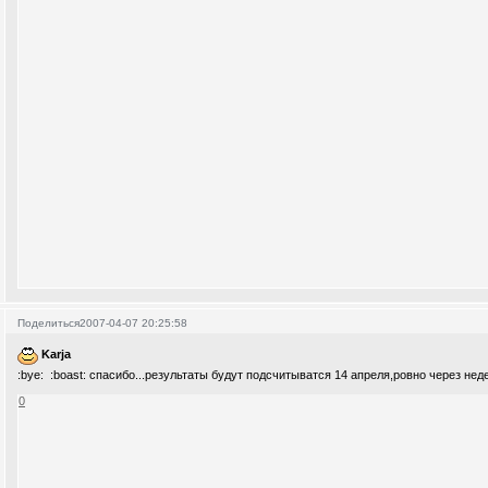
Поделиться
2007-04-07 20:25:58
Karja
:bye: :boast: спасибо...результаты будут подсчитыватся 14 апреля,ровно через нед
0