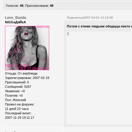
Голосов:
49
;
Проголосовали:
48
Love_Banda
Поделиться
2007-04-01 12:13:09
NiGGaДяЙкА
Потом с етими людьми общацца никто н
0
Откуда:
От верблюда
Зарегистрирован
: 2007-02-19
Приглашений:
0
Сообщений:
5267
Уважение:
+0
Позитив:
+0
Пол:
Женский
Провел на форуме:
11 дней 22 часа
Последний визит:
2007-11-29 19:11:17