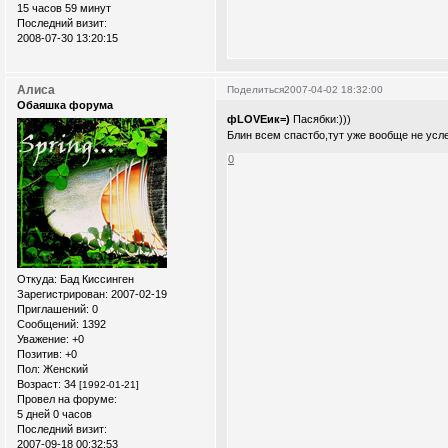
15 часов 59 минут
Последний визит:
2008-07-30 13:20:15
Алиса
Поделиться
2007-04-02 18:32:00
Обаяшка форума
фLOVEик=)
Пасябки:)))
Блин всем спастбо,тут уже вообще не усл
0
Откуда:
Бад Киссинген
Зарегистрирован
: 2007-02-19
Приглашений:
0
Сообщений:
1392
Уважение:
+0
Позитив:
+0
Пол:
Женский
Возраст:
34
[1992-01-21]
Провел на форуме:
5 дней 0 часов
Последний визит:
2007-09-18 00:32:53