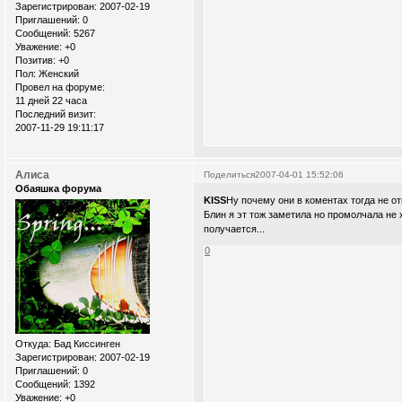
Зарегистрирован
: 2007-02-19
Приглашений:
0
Сообщений:
5267
Уважение:
+0
Позитив:
+0
Пол:
Женский
Провел на форуме:
11 дней 22 часа
Последний визит:
2007-11-29 19:11:17
Алиса
Поделиться
2007-04-01 15:52:06
Обаяшка форума
KISS
Ну почему они в коментах тогда не о
Блин я эт тож заметила но промолчала не х
получается...
0
Откуда:
Бад Киссинген
Зарегистрирован
: 2007-02-19
Приглашений:
0
Сообщений:
1392
Уважение:
+0