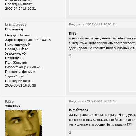
Последний визит:
2007-04-24 18:19:31
la maîtresse
Поделиться
2007-04-01 20:03:11
Постоялец
KISS
Откуда:
Москва
а ты полагаешь, что, ежели за тебя будут 
Зарегистрирован
: 2007-03-13
Я ведь тоже могу попросить проголосоват
Приглашений:
0
здесь вроде не количеством знакомых с в
Сообщений:
64
Уважение:
+0
0
Позитив:
+0
Пол:
Женский
Возраст:
40
[1986-06-25]
Провел на форуме:
1 день 1 час
Последний визит:
2007-08-31 16:18:39
KISS
Поделиться
2007-04-01 20:10:42
Участник
la maîtresse
Да ты права, а я была не права.Но я думаю
интересно откуда остальные.Можете конечн
же, я думаю это орошо.Не правда ли???
0