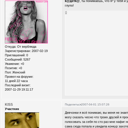
k@детk@
, ты понимаешь, что IP у тебя и 
глупо!
0
Откуда:
От верблюда
Зарегистрирован
: 2007-02-19
Приглашений:
0
Сообщений:
5267
Уважение:
+0
Позитив:
+0
Пол:
Женский
Провел на форуме:
11 дней 22 часа
Последний визит:
2007-11-29 19:11:17
KISS
Поделиться
2007-04-01 15:07:26
Участник
Девчонки я всё понимаю, вы меня не знает
могу сказать чесно что троих друзей я пр
голосовать за себя по сто раз мне нафиг н
сама сюда попала и увидила конкур захоте