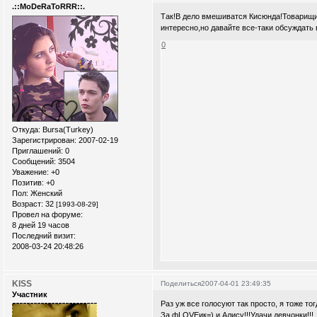
.::MoDeRaToRRR::.
Так!В дело вмешиватся Кисюнда!Товарищи,
интересно,но давайте все-таки обсуждать 
0
Откуда:
Bursa(Turkey)
Зарегистрирован
: 2007-02-19
Приглашений:
0
Сообщений:
3504
Уважение:
+0
Позитив:
+0
Пол:
Женский
Возраст:
32
[1993-08-29]
Провел на форуме:
8 дней 19 часов
Последний визит:
2008-03-24 20:48:26
KISS
Поделиться
2007-04-01 23:49:35
Участник
Раз уж все голосуют так просто, я тоже то
За фLOVEик=) и Алису!!!Удачи девчонки!!!