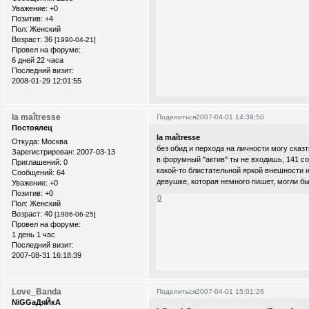
Уважение:
+0
Позитив:
+4
Пол:
Женский
Возраст:
36
[1990-04-21]
Провел на форуме:
6 дней 22 часа
Последний визит:
2008-01-29 12:01:55
la maîtresse
Поделиться
2007-04-01 14:39:50
Постоялец
la maîtresse
Откуда:
Москва
без обид и перхода на личности могу ска
Зарегистрирован
: 2007-03-13
в форумный "актив" ты не входишь, 141 с
Приглашений:
0
какой-то блистательной яркой внешности и
Сообщений:
64
девушке, которая немного пишет, могли бы
Уважение:
+0
Позитив:
+0
0
Пол:
Женский
Возраст:
40
[1986-06-25]
Провел на форуме:
1 день 1 час
Последний визит:
2007-08-31 16:18:39
Love_Banda
Поделиться
2007-04-01 15:01:26
NiGGaДяЙкА