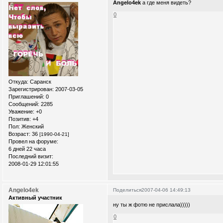
Angelo4ek
а где меня видеть?
0
Откуда:
Саранск
Зарегистрирован
: 2007-03-05
Приглашений:
0
Сообщений:
2285
Уважение:
+0
Позитив:
+4
Пол:
Женский
Возраст:
36
[1990-04-21]
Провел на форуме:
6 дней 22 часа
Последний визит:
2008-01-29 12:01:55
Angelo4ek
Поделиться
2007-04-06 14:49:13
Активный участник
ну ты ж фотю не прислала)))))
0