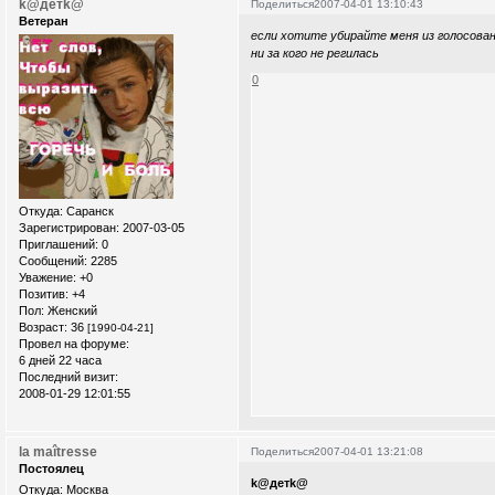
k@детk@
Поделиться
2007-04-01 13:10:43
Ветеран
если хотите убирайте меня из голосования
ни за кого не регилась
0
Откуда:
Саранск
Зарегистрирован
: 2007-03-05
Приглашений:
0
Сообщений:
2285
Уважение:
+0
Позитив:
+4
Пол:
Женский
Возраст:
36
[1990-04-21]
Провел на форуме:
6 дней 22 часа
Последний визит:
2008-01-29 12:01:55
la maîtresse
Поделиться
2007-04-01 13:21:08
Постоялец
k@детk@
Откуда:
Москва