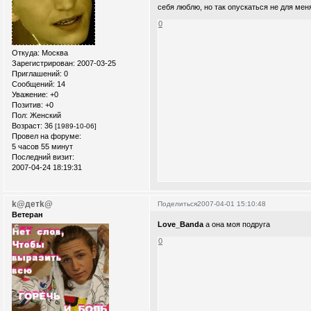
себя люблю, но так опускаться не для мен
0
Откуда:
Москва
Зарегистрирован
: 2007-03-25
Приглашений:
0
Сообщений:
14
Уважение:
+0
Позитив:
+0
Пол:
Женский
Возраст:
36
[1989-10-06]
Провел на форуме:
5 часов 55 минут
Последний визит:
2007-04-24 18:19:31
k@детk@
Поделиться
2007-04-01 15:10:48
Ветеран
Love_Banda
а она моя подруга
0