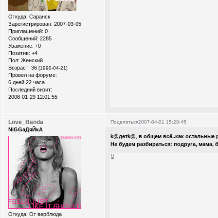
Откуда:
Саранск
Зарегистрирован
: 2007-03-05
Приглашений:
0
Сообщений:
2285
Уважение:
+0
Позитив:
+4
Пол:
Женский
Возраст:
36
[1990-04-21]
Провел на форуме:
6 дней 22 часа
Последний визит:
2008-01-29 12:01:55
Love_Banda
Поделиться
2007-04-01 15:28:45
NiGGaДяЙкА
k@детk@
,
в общем всё..как остальные 
Не будем разбираться: подруга, мама, б
0
Откуда:
От верблюда