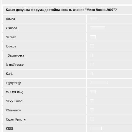
Какая девушка форума достойна носить звание "Мисс Весна 2007"?
Алиса
kisunda
Scrash
Клякса
_Ведьмочка_
la maîtresse
Karja
k@детk@
фLOVEик=)
Sexy-Blond
Юльчонок
Кадет Кристя
KİSS