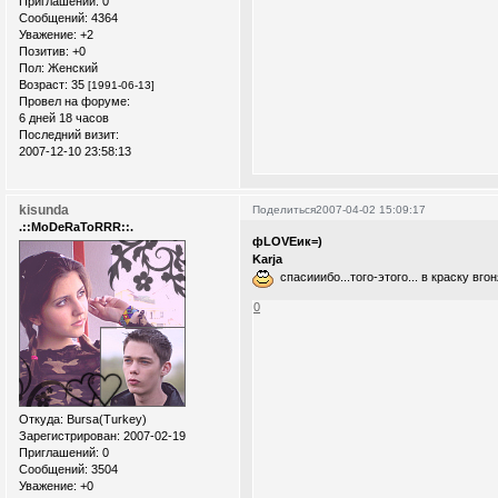
Приглашений:
0
Сообщений:
4364
Уважение:
+2
Позитив:
+0
Пол:
Женский
Возраст:
35
[1991-06-13]
Провел на форуме:
6 дней 18 часов
Последний визит:
2007-12-10 23:58:13
kisunda
Поделиться
2007-04-02 15:09:17
.::MoDeRaToRRR::.
фLOVEик=)
Karja
спасииибо...того-этого... в краску вгон
0
Откуда:
Bursa(Turkey)
Зарегистрирован
: 2007-02-19
Приглашений:
0
Сообщений:
3504
Уважение:
+0