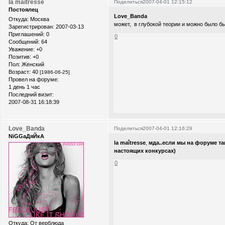
la maîtresse
Поделиться
2007-04-01 12:15:12
Постоялец
Love_Banda
Откуда:
Москва
может, в глубокой теории и можно было бы
Зарегистрирован
: 2007-03-13
Приглашений:
0
0
Сообщений:
64
Уважение:
+0
Позитив:
+0
Пол:
Женский
Возраст:
40
[1986-06-25]
Провел на форуме:
1 день 1 час
Последний визит:
2007-08-31 16:18:39
Love_Banda
Поделиться
2007-04-01 12:16:29
NiGGaДяЙкА
la maîtresse
,
мда..если мы на форуме та
настоящих конкурсах)
0
Откуда:
От верблюда