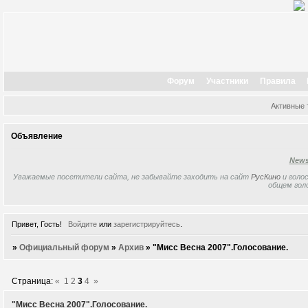
Форум
Участники
Правила
Активные
Объявление
New
Уважаемые посетители сайта, не забывайте заходить на сайт
РусКино
и голос
общем гол
Привет, Гость!
Войдите
или
зарегистрируйтесь
.
»
Официальный форум
»
Архив
»
"Мисс Весна 2007".Голосование.
Страница:
«
1
2
3
4
»
"Мисс Весна 2007".Голосование.