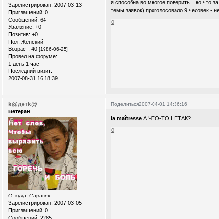
я способна во многое поверить... но что з
Зарегистрирован
: 2007-03-13
темы заявок) проголосовало 9 человек - н
Приглашений:
0
Сообщений:
64
0
Уважение:
+0
Позитив:
+0
Пол:
Женский
Возраст:
40
[1986-06-25]
Провел на форуме:
1 день 1 час
Последний визит:
2007-08-31 16:18:39
k@детk@
Поделиться
2007-04-01 14:36:16
Ветеран
la maîtresse
А ЧТО-ТО НЕТАК?
0
Откуда:
Саранск
Зарегистрирован
: 2007-03-05
Приглашений:
0
Сообщений:
2285