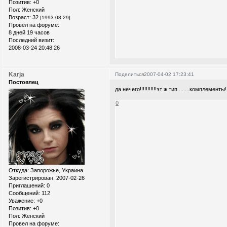
Позитив:
+0
Пол:
Женский
Возраст:
32
[1993-08-29]
Провел на форуме:
8 дней 19 часов
Последний визит:
2008-03-24 20:48:26
Karja
Поделиться
2007-04-02 17:23:41
Постоялец
да нечего!!!!!!!!!!!эт ж тип .......комплементы!!
0
Откуда:
Запорожье, Украина
Зарегистрирован
: 2007-02-26
Приглашений:
0
Сообщений:
112
Уважение:
+0
Позитив:
+0
Пол:
Женский
Провел на форуме: