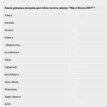
Какая девушка форума достойна носить звание "Мисс Весна 2007"?
Алиса
kisunda
Scrash
Клякса
_Ведьмочка_
la maîtresse
Karja
k@детk@
фLOVEик=)
Sexy-Blond
Юльчонок
Кадет Кристя
KİSS