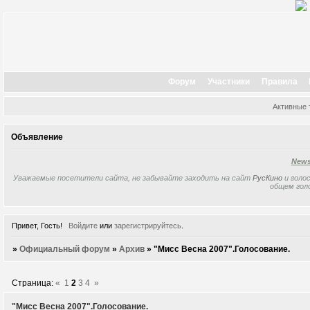
Форум
Участники
Правила
Активные
Объявление
New
Уважаемые посетители сайта, не забывайте заходить на сайт
РусКино
и голос
общем гол
Привет, Гость!
Войдите
или
зарегистрируйтесь
.
»
Официальный форум
»
Архив
»
"Мисс Весна 2007".Голосование.
Страница:
«
1
2
3
4
»
"Мисс Весна 2007".Голосование.