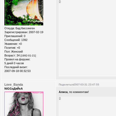
0
Откуда:
Бад Киссинген
Зарегистрирован
: 2007-02-19
Приглашений:
0
Сообщений:
1392
Уважение:
+0
Позитив:
+0
Пол:
Женский
Возраст:
34
[1992-01-21]
Провел на форуме:
5 дней 0 часов
Последний визит:
2007-09-18 00:32:53
Love_Banda
Поделиться
2007-03-31 23:47:55
NiGGaДяЙкА
Алиса
, по комментам!
0