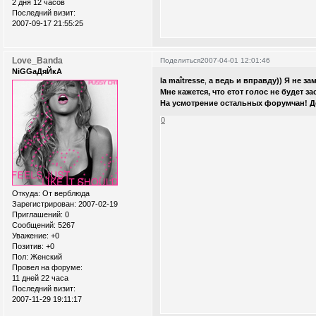
2 дня 12 часов
Последний визит:
2007-09-17 21:55:25
Love_Banda
Поделиться
2007-04-01 12:01:46
NiGGaДяЙкА
la maîtresse
,
а ведь и вправду)) Я не заме
Мне кажется, что етот голос не будет 
На усмотрение остальных форумчан! Д
0
Откуда:
От верблюда
Зарегистрирован
: 2007-02-19
Приглашений:
0
Сообщений:
5267
Уважение:
+0
Позитив:
+0
Пол:
Женский
Провел на форуме:
11 дней 22 часа
Последний визит:
2007-11-29 19:11:17