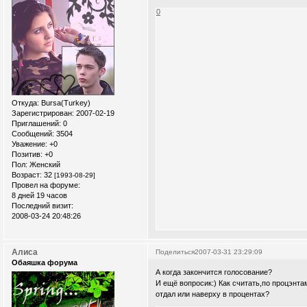
0
Откуда:
Bursa(Turkey)
Зарегистрирован
: 2007-02-19
Приглашений:
0
Сообщений:
3504
Уважение:
+0
Позитив:
+0
Пол:
Женский
Возраст:
32
[1993-08-29]
Провел на форуме:
8 дней 19 часов
Последний визит:
2008-03-24 20:48:26
Алиса
Поделиться
2007-03-31 23:29:09
Обаяшка форума
А когда закончится голосование?
И ещё вопросик:) Как считать,по процэнт
отдал или наверху в процентах?