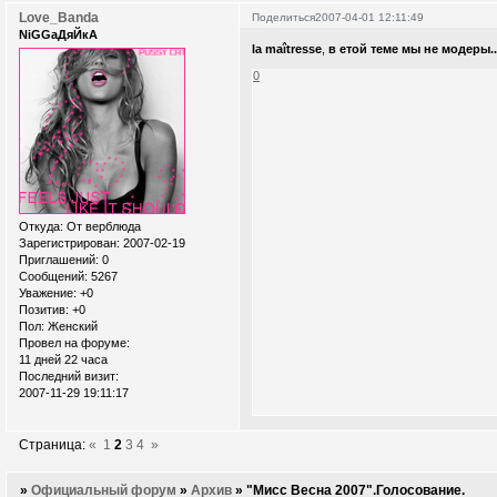
Love_Banda
Поделиться
2007-04-01 12:11:49
NiGGaДяЙкА
la maîtresse
,
в етой теме мы не модеры.
0
Откуда:
От верблюда
Зарегистрирован
: 2007-02-19
Приглашений:
0
Сообщений:
5267
Уважение:
+0
Позитив:
+0
Пол:
Женский
Провел на форуме:
11 дней 22 часа
Последний визит:
2007-11-29 19:11:17
Страница:
«
1
2
3
4
»
»
Официальный форум
»
Архив
»
"Мисс Весна 2007".Голосование.