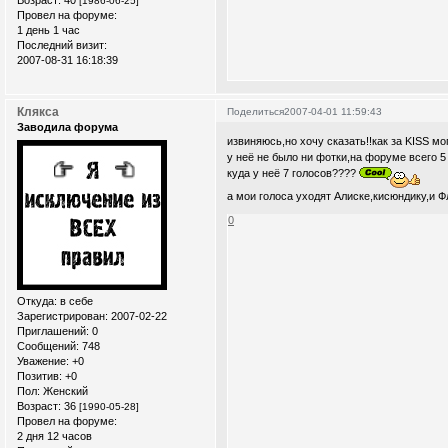
[1986-06-25]
Провел на форуме:
1 день 1 час
Последний визит:
2007-08-31 16:18:39
Клякса
Поделиться
2007-04-01 11:59:43
Заводила форума
извиняюсь,но хочу сказать!!как за KISS мо
у неё не было ни фотки,на форуме всего 5
куда у неё 7 голосов????
а мои голоса уходят Алиске,кисюндику,и Ф
0
Откуда:
в себе
Зарегистрирован
: 2007-02-22
Приглашений:
0
Сообщений:
748
Уважение:
+0
Позитив:
+0
Пол:
Женский
Возраст:
36
[1990-05-28]
Провел на форуме:
2 дня 12 часов