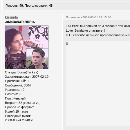
Голосов:
49
;
Проголосовали:
48
kisunda
Поделиться
2007-03-31 22:15:30
.::MoDeRaToRRR::.
Так.Если мы решили по 3 голоса я тож ск
Love_Banda не участвует!
П.С. спасибо всем,кто проголосовал за м
0
Откуда:
Bursa(Turkey)
Зарегистрирован
: 2007-02-19
Приглашений:
0
Сообщений:
3504
Уважение:
+0
Позитив:
+0
Пол:
Женский
Возраст:
32
[1993-08-29]
Провел на форуме:
8 дней 19 часов
Последний визит:
2008-03-24 20:48:26