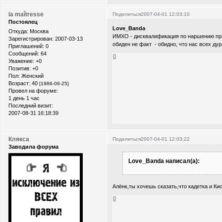
la maîtresse
Поделиться
2007-04-01 12:03:10
Постоялец
Love_Banda
Откуда:
Москва
ИМХО - дисквалификация по наршению пра
Зарегистрирован
: 2007-03-13
обиден не факт - обидно, что нас всех ду
Приглашений:
0
Сообщений:
64
0
Уважение:
+0
Позитив:
+0
Пол:
Женский
Возраст:
40
[1986-06-25]
Провел на форуме:
1 день 1 час
Последний визит:
2007-08-31 16:18:39
Клякса
Поделиться
2007-04-01 12:03:22
Заводила форума
Love_Banda написал(а):
Алёнк,ты хочешь сказать,что кадетка и Кисс
0