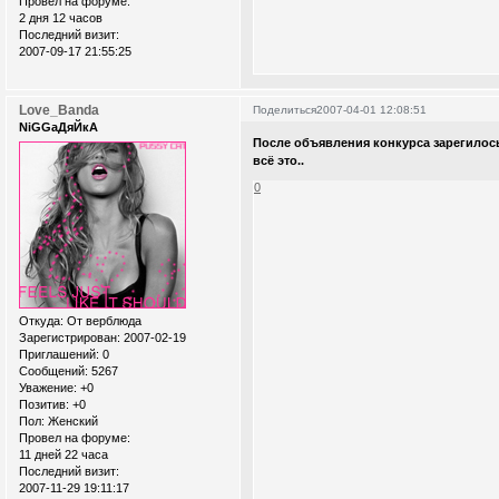
Провел на форуме:
2 дня 12 часов
Последний визит:
2007-09-17 21:55:25
Love_Banda
Поделиться
2007-04-01 12:08:51
NiGGaДяЙкА
После объявления конкурса зарегилось
всё это..
0
Откуда:
От верблюда
Зарегистрирован
: 2007-02-19
Приглашений:
0
Сообщений:
5267
Уважение:
+0
Позитив:
+0
Пол:
Женский
Провел на форуме:
11 дней 22 часа
Последний визит:
2007-11-29 19:11:17