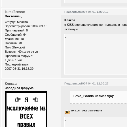
la maîtresse
Поделиться
2007-04-01 12:09:13
Постоялец
Клякса
Откуда:
Москва
с KISS все еще очевиднее - наделла в нере
Зарегистрирован
: 2007-03-13
любимую
Приглашений:
0
Сообщений:
64
0
Уважение:
+0
Позитив:
+0
Пол:
Женский
Возраст:
40
[1986-06-25]
Провел на форуме:
1 день 1 час
Последний визит:
2007-08-31 16:18:39
Клякса
Поделиться
2007-04-01 12:09:27
Заводила форума
Love_Banda написал(а):
аха..я тоже замечала
0