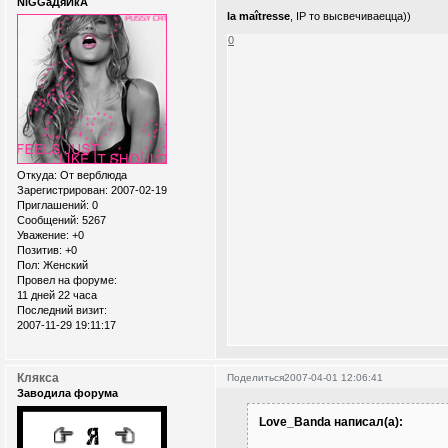
NiGGaДяЙкА
la maîtresse
, IP то высвечиваецца))
0
Откуда:
От верблюда
Зарегистрирован
: 2007-02-19
Приглашений:
0
Сообщений:
5267
Уважение:
+0
Позитив:
+0
Пол:
Женский
Провел на форуме:
11 дней 22 часа
Последний визит:
2007-11-29 19:11:17
Клякса
Поделиться
2007-04-01 12:06:41
Заводила форума
Love_Banda написал(а):