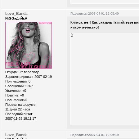
Love_Banda
Поделиться
2007-04-01 12:05:40
NiGGaДяЙкА
Клякса
,
нет! Как сказала
la maîtresse
пик
ником нечестно!
0
Откуда:
От верблюда
Зарегистрирован
: 2007-02-19
Приглашений:
0
Сообщений:
5267
Уважение:
+0
Позитив:
+0
Пол:
Женский
Провел на форуме:
11 дней 22 часа
Последний визит:
2007-11-29 19:11:17
Love_Banda
Поделиться
2007-04-01 12:06:19