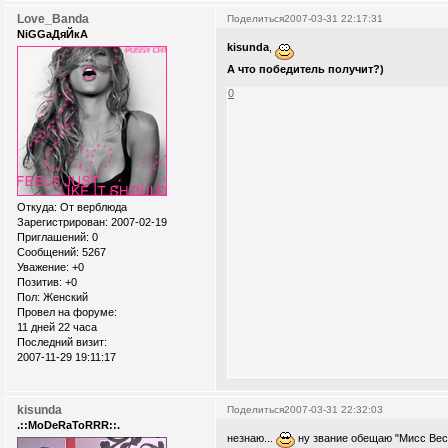
Love_Banda
Поделиться
2007-03-31 22:17:31
NiGGaДяЙкА
kisunda
,
А что победитель получит?)
0
Откуда:
От верблюда
Зарегистрирован
: 2007-02-19
Приглашений:
0
Сообщений:
5267
Уважение:
+0
Позитив:
+0
Пол:
Женский
Провел на форуме:
11 дней 22 часа
Последний визит:
2007-11-29 19:11:17
kisunda
Поделиться
2007-03-31 22:32:03
.::MoDeRaToRRR::.
незнаю...
ну звание обещаю "Мисс Вес