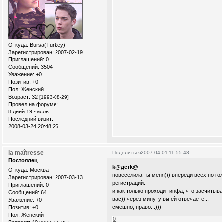
Откуда:
Bursa(Turkey)
Зарегистрирован
: 2007-02-19
Приглашений:
0
Сообщений:
3504
Уважение:
+0
Позитив:
+0
Пол:
Женский
Возраст:
32
[1993-08-29]
Провел на форуме:
8 дней 19 часов
Последний визит:
2008-03-24 20:48:26
la maîtresse
Поделиться
2007-04-01 11:55:48
Постоялец
k@детk@
Откуда:
Москва
повеселила ты меня))) впереди всех по го
Зарегистрирован
: 2007-03-13
регистраций.
Приглашений:
0
и как только проходит инфа, что засчитыв
Сообщений:
64
вас)) через минуту вы ей отвечаете...
Уважение:
+0
смешно, право...)))
Позитив:
+0
Пол:
Женский
0
Возраст:
40